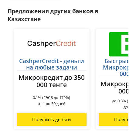
Предложения других банков в
Казахстане
CashperCredit - деньги
Быстрые з
на любые задачи
Микрокред
000 т
Микрокредит до 350
Микрокред
000 тенге
000 т
0,1% (ГЭСВ до 179%)
до 0,3% (ГЭС
от 1 до 30 дней
до 45 
Получить деньги
Получить