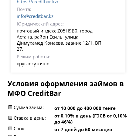
https://creditbar.kz/
Почта:
info@creditbar.kz
Юридический адрес:
почтовый индекс Z05H9B0, город
Астана, район Есиль, улица
Дінмұхамед Қонаева, здание 12/1, ВП
27,
Режим работы:
круглосуточно
Условия оформления займов в
МФО CreditBar
🟨 Сумма займа:
от 10 000 до 400 000 тенге
от 0,10% в день (ГЭСВ от 0,10%
🟨 Ставка в день:
до 46%)
🟨 Срок:
от 7 дней до 60 месяцев