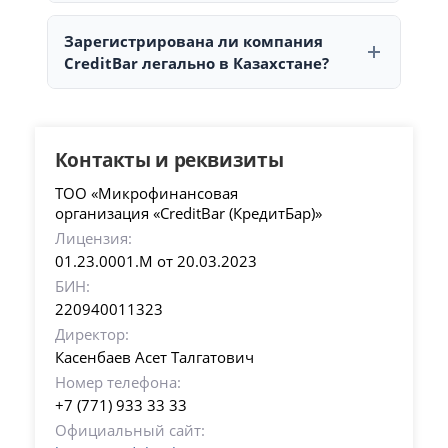
Микрокредиты в CreditBar предоставляет ТОО
Встроенное помещение 27, Телефон:
+7 (771) 933
«Микрофинансовая организация «CreditBar
Зарегистрирована ли компания
33 33
, E-mail:
info@creditbar.kz
(КредитБар)», которое осуществляет финансовую
CreditBar легально в Казахстане?
деятельность и обслуживание клиентов.
Да, компания CreditBar зарегистрирована в
Казахстане и имеет лицензию АРРФР:
01.23.0001.М от 20.03.2023.
Контакты и реквизиты
ТОО «Микрофинансовая
организация «CreditBar (КредитБар)»
Лицензия:
01.23.0001.М от 20.03.2023
БИН:
220940011323
Директор:
Касенбаев Асет Талгатович
Номер телефона:
+7 (771) 933 33 33
Официальный сайт: