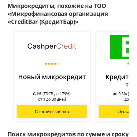
Микрокредиты, похожие на ТОО
«Микрофинансовая организация
«CreditBar (КредитБар)»
Новый микрокредит
Кредит до
тен
0,1% (ГЭСВ до 179%)
до 0,3% (ГЭС
от 1 до 30 дней
до 45 
Онлайн-заявка
Онлайн-
Поиск микрокредитов по сумме и сроку