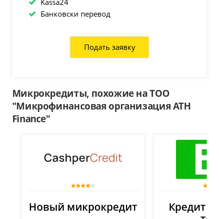
Kassa24
Банковски перевод
Подать заявку
Микрокредиты, похожие на ТОО
"Микрофинансовая организация ATH
Finance"
Новый микрокредит
Кредит до
тен