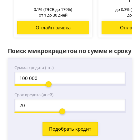
0,1% (ГЭСВ до 179%)
до 0,3% (ГЭС
от 1 до 30 дней
до 45 
Онлайн-заявка
Онлайн-
Поиск микрокредитов по сумме и сроку
Сумма кредита ( тг. )
Срок кредита (дней)