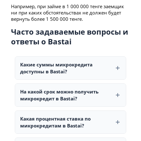
Например, при займе в 1 000 000 тенге заемщик
ни при каких обстоятельствах не должен будет
вернуть более 1 500 000 тенге.
Часто задаваемые вопросы и
ответы о Bastai
Какие суммы микрокредита
доступны в Bastai?
В Bastai можно оформить микрокредит на сумму
от 300 000 до 1 000 000 тенге. Для новых клиентов
На какой срок можно получить
доступная сумма может быть ниже.
микрокредит в Bastai?
Срок погашения займа составляет от 6 до 24
месяцев. Первый микрокредит, как правило, не
Какая процентная ставка по
предоставляется на максимальный срок.
микрокредитам в Bastai?
На сайте Bastai указана ставка от 27% до 45%