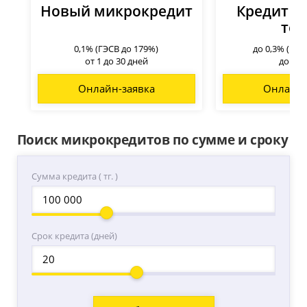
Новый микрокредит
Кредит до
тен
0,1% (ГЭСВ до 179%)
до 0,3% (ГЭС
от 1 до 30 дней
до 45 
Онлайн-заявка
Онлайн-
Поиск микрокредитов по сумме и сроку
Сумма кредита ( тг. )
Срок кредита (дней)