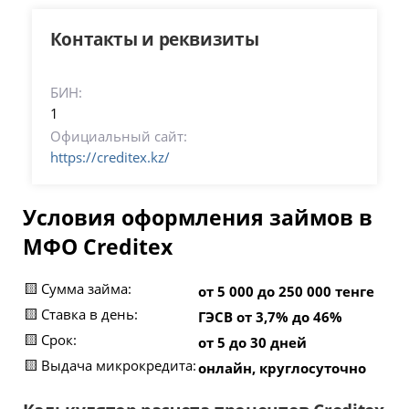
46%. Итоговые условия, включая процентную
ставку и общую сумму к возврату, определяются
Контакты и реквизиты
индивидуально при оформлении заявки.
БИН:
1
Официальный сайт:
https://creditex.kz/
Условия оформления займов в
МФО Creditex
🟨 Сумма займа:
от 5 000 до 250 000 тенге
🟨 Ставка в день:
ГЭСВ от 3,7% до 46%
🟨 Срок:
от 5 до 30 дней
🟨 Выдача микрокредита:
онлайн, круглосуточно