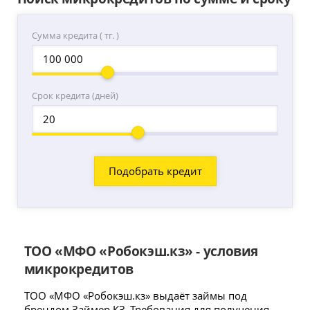
Сумма кредита ( тг. )
Срок кредита (дней)
ТОО «МФО «Робокэш.кз» - условия
микрокредитов
ТОО «МФО «Робокэш.кз» выдаёт займы под
брендом Займер КЗ. Требования для получения