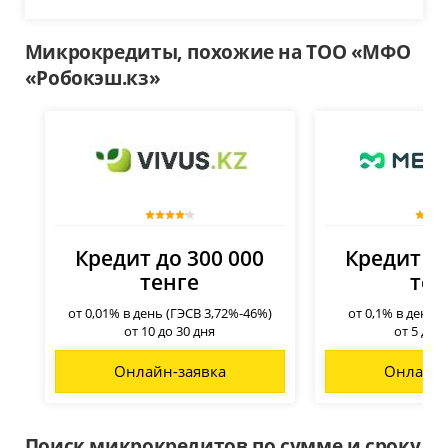
Микрокредиты, похожие на ТОО «МФО
«Робокэш.кз»
Кредит до 300 000
Кредит до
тенге
тен
от 0,01% в день (ГЭСВ 3,72%-46%)
от 0,1% в день 
от 10 до 30 дня
от 5 до 
Онлайн-заявка
Онлайн-
Поиск микрокредитов по сумме и сроку