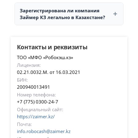
Микрокредиты в Займер КЗ предоставляет ТОО
Телефон:
+7 (775) 0300-24-7
, E-mail:
«МФО «Робокэш.кз», которое осуществляет
Зарегистрирована ли компания
info.robocash@zaimer.kz
финансовую деятельность и обслуживание
Займер КЗ легально в Казахстане?
клиентов.
Да, компания Займер КЗ зарегистрирована в
Казахстане и имеет лицензию АРРФР:
02.21.0032.M. от 16.03.2021.
Контакты и реквизиты
ТОО «МФО «Робокэш.кз»
Лицензия:
02.21.0032.M. от 16.03.2021
БИН:
200940013491
Номер телефона:
+7 (775) 0300-24-7
Официальный сайт:
https://zaimer.kz/
Почта:
info.robocash@zaimer.kz