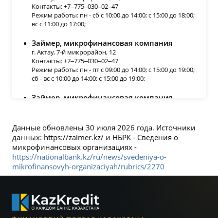
Контакты: +7‒775‒030‒02‒47
Режим работы: пн - сб с 10:00 до 14:00; с 15:00 до 18:00;
вс с 11:00 до 17:00;
Займер, микрофинансовая компания
г. Актау, 7-й микрорайон, 12
Контакты: +7‒775‒030‒02‒47
Режим работы: пн - пт с 09:00 до 14:00; с 15:00 до 19:00;
сб - вс с 10:00 до 14:00; с 15:00 до 19:00;
Займер, микрофинансовая компания
г. Актау, 8-й микрорайон, 20/1
Контакты: +7‒775‒030‒02‒47
Режим работы: ежедневно с 10:00 до 14:00; с 15:00 до
Данные обновлены 30 июля 2026 года. Источники
19:00;
данных: https://zaimer.kz/ и НБРК - Сведения о
микрофинансовых организациях -
Займер, микрофинансовая компания
https://nationalbank.kz/ru/news/svedeniya-o-
г. Актау, 8-й микрорайон, 20а
mikrofinansovyh-organizaciyah/rubrics/2270
Контакты: +7‒775‒030‒02‒47
Режим работы: ежедневно с 10:00 до 14:00; с 15:00 до
19:00;
Займер, микрофинансовая организация
г. Актобе, Проспект Абилкайыр-хана, 64/1, 1 этаж