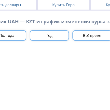
ть доллары
Купить Евро
Ку
ик UAH — KZT и график изменения курса з
Полгода
Год
Всё время