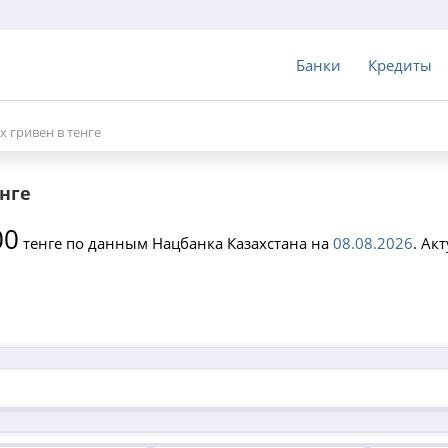
Банки
Кредиты
х гривен в тенге
енге
00
тенге по данным Нацбанка Казахстана на
08.08.2026
. Ак