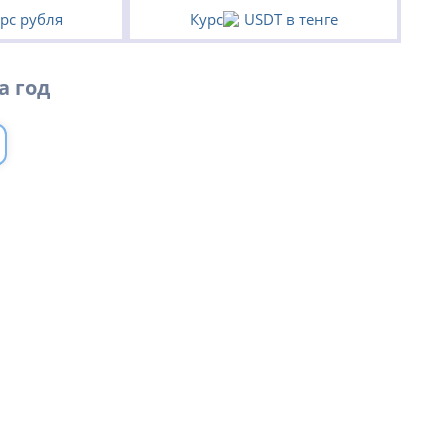
рс рубля
Курс
USDT в тенге
а год