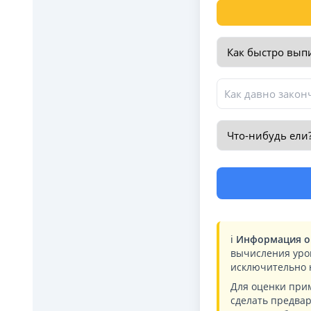
ℹ️
Информация о 
вычисления уров
исключительно 
Для оценки при
сделать предва