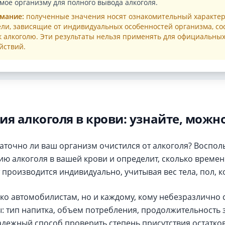
мое организму для полного вывода алкоголя.
мание:
полученные значения носят ознакомительный характер
ли, зависящие от индивидуальных особенностей организма, со
к алкоголю. Эти результаты нельзя применять для официальны
йствий.
я алкоголя в крови: узнайте, можно
статочно ли ваш организм очистился от алкоголя? Восп
ию алкоголя в вашей крови и определит, сколько време
 производится индивидуально, учитывая вес тела, пол, к
ко автомобилистам, но и каждому, кому небезразлично 
: тип напитка, объем потребления, продолжительность 
адежный способ проверить степень присутствия остатко