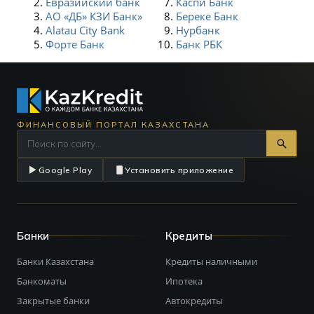
Евразийский банк
Каспи Банк
АО «ДБ» КЗИ Банк»
Береке Банк
Alatau City Bank
Нурбанк
Форте Банк
Банк РБК
ФИНАНСОВЫЙ ПОРТАЛ КАЗАХСТАНА
Google Play
Установить приложение
Банки
Кредиты
Банки Казахстана
Кредиты наличными
Банкоматы
Ипотека
Закрытые банки
Автокредиты