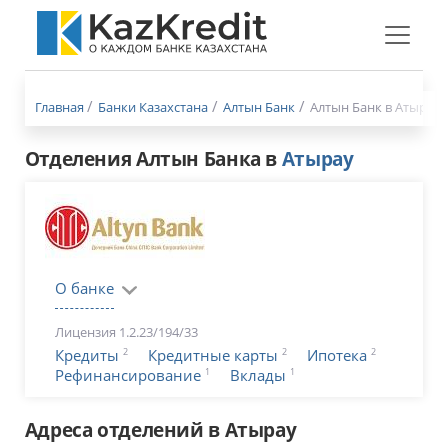
Меню
бургер
Главная
Банки Казахстана
Алтын Банк
Алтын Банк в Атырау
Отделения Алтын Банка в
Атырау
О банке
Лицензия 1.2.23/194/33
2
2
2
Кредиты
Кредитные карты
Ипотека
1
1
Рефинансирование
Вклады
Адреса отделений в Атырау