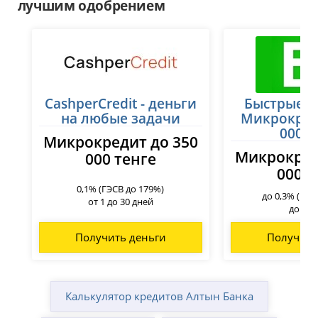
лучшим одобрением
CashperCredit - деньги
Быстрые з
на любые задачи
Микрокред
000 т
Микрокредит до 350
Микрокред
000 тенге
000 т
0,1% (ГЭСВ до 179%)
до 0,3% (ГЭС
от 1 до 30 дней
до 45 
Получить деньги
Получить
Калькулятор кредитов Алтын Банка