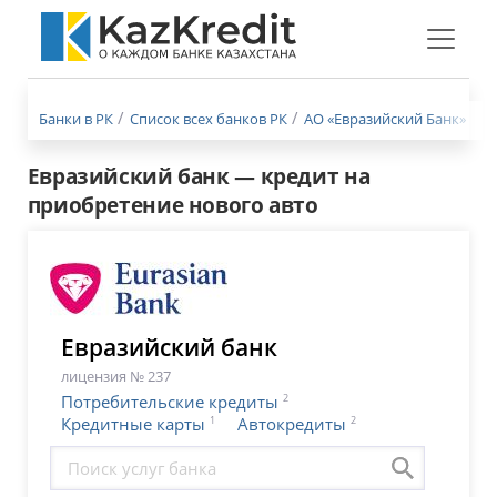
Меню
бургер
Банки в РК
Список всех банков РК
АО «Евразийский Банк»
К
Евразийский банк — кредит на
приобретение нового авто
Евразийский банк
лицензия № 237
2
Потребительские кредиты
1
2
Кредитные карты
Автокредиты