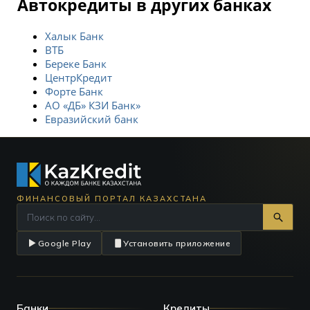
Автокредиты в других банках
Халык Банк
ВТБ
Береке Банк
ЦентрКредит
Форте Банк
АО «ДБ» КЗИ Банк»
Евразийский банк
ФИНАНСОВЫЙ ПОРТАЛ КАЗАХСТАНА
Google Play
Установить приложение
Банки
Кредиты