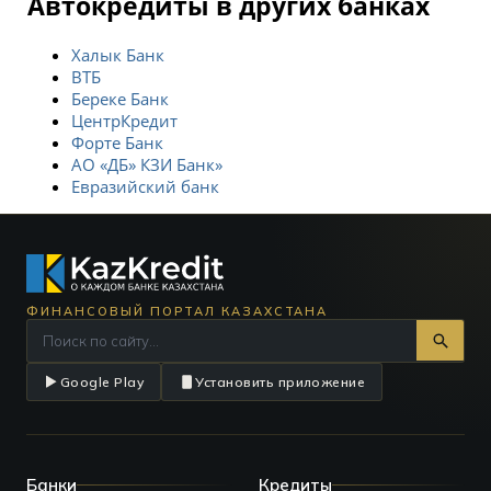
Автокредиты в других банках
Халык Банк
ВТБ
Береке Банк
ЦентрКредит
Форте Банк
АО «ДБ» КЗИ Банк»
Евразийский банк
ФИНАНСОВЫЙ ПОРТАЛ КАЗАХСТАНА
Google Play
Установить приложение
Банки
Кредиты