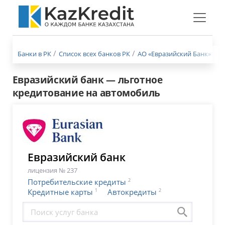
Меню
бургер
Банки в РК
Список всех банков РК
АО «Евразийский Банк»
К
Евразийский банк — льготное
кредитование на автомобиль
Евразийский банк
лицензия № 237
2
Потребительские кредиты
1
2
Кредитные карты
Автокредиты