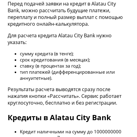
Перед подачей заявки на кредит в Alatau City
оставшийся срок погашения;
быстрее.
Bank, можно рассчитать будущие платежи,
являетесь ли вы клиентом банка;
переплату и полный размер выплат с помощью
кредитного онлайн-калькулятора.
тип платежей (дифференцированные или
аннуитетные).
Для расчета кредита Alatau City Bank нужно
указать:
После ввода данных калькулятор выдаст график
погашения, процент переплаты и общую стоимость
сумму кредита (в тенге);
займа.
срок кредитования (в месяцах);
ставку (в процентах за год);
тип платежей (дифференцированные или
аннуитетные).
Результаты расчета выводятся сразу после
нажатия кнопки «Рассчитать». Сервис работает
круглосуточно, бесплатно и без регистрации.
Кредиты в Alatau City Bank
Кредит наличными на сумму до 1000000000