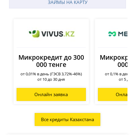
ЗАЙМЫ НА КАРТУ
Микрокредит до 300
Микрокред
000 тенге
000 т
от 0,01% в день (ГЭСВ 3,72%-46%)
от 0,1% в день 
от 10 до 30 дня
от 5 до 
Онлайн заявка
Онлайн 
Все кредиты Казахстана