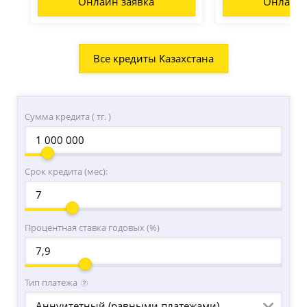
Онлайн заявка
Онлайн 
Все кредиты Казахстана
Сумма кредита ( тг. )
Срок кредита (мес):
Процентная ставка годовых (%)
Тип платежа
Аннуитетный (равными платежами)