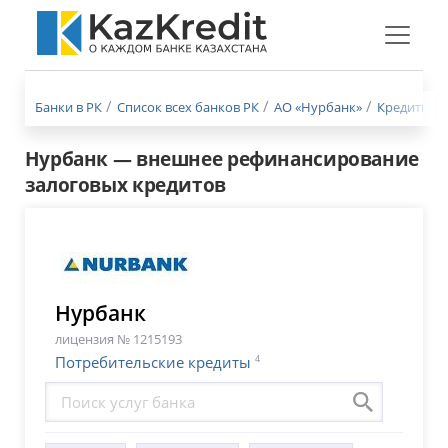
Меню
бургер
Банки в РК
Список всех банков РК
АО «Нурбанк»
Кредиты Н
Нурбанк — внешнее рефинансирование
залоговых кредитов
Нурбанк
лицензия № 1215193
4
Потребительские кредиты