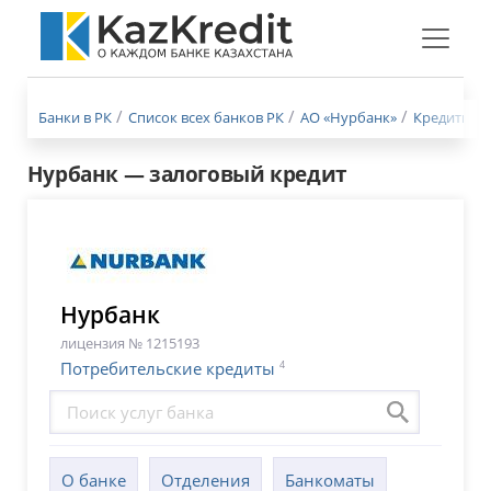
Меню
бургер
Банки в РК
Список всех банков РК
АО «Нурбанк»
Кредиты Н
Нурбанк — залоговый кредит
Нурбанк
лицензия № 1215193
4
Потребительские кредиты
О банке
Отделения
Банкоматы