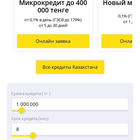
Микрокредит до 400
Новый мик
000 тенге
0,1% (ГЭСВ
от 0,1% в день (ГЭСВ до 179%)
от 1 до 
от 5 до 30 дней
Онлайн заявка
Онлайн 
Все кредиты Казахстана
Сумма кредита ( тг. )
Срок кредита (мес):