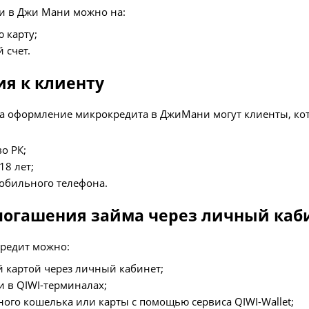
и в Джи Мани можно на:
 карту;
 счет.
ия к клиенту
на оформление микрокредита в ДжиМани могут клиенты, ко
о РК;
18 лет;
обильного телефона.
погашения займа через личный ка
редит можно:
 картой через личный кабинет;
 в QIWI-терминалах;
ного кошелька или карты с помощью сервиса QIWI-Wallet;