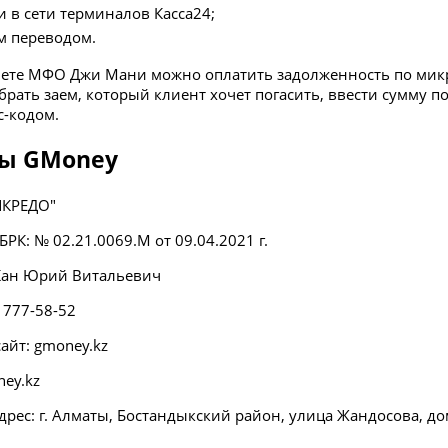
 в сети терминалов Касса24;
м переводом.
ете МФО Джи Мани можно оплатить задолженность по микр
рать заем, который клиент хочет погасить, ввести сумму п
с-кодом.
ы GMoney
КРЕДО"
БРК: № 02.21.0069.M от 09.04.2021 г.
 Кан Юрий Витальевич
 777-58-52
йт: gmoney.kz
ney.kz
рес: г. Алматы, Бостандыкский район, улица Жандосова, до