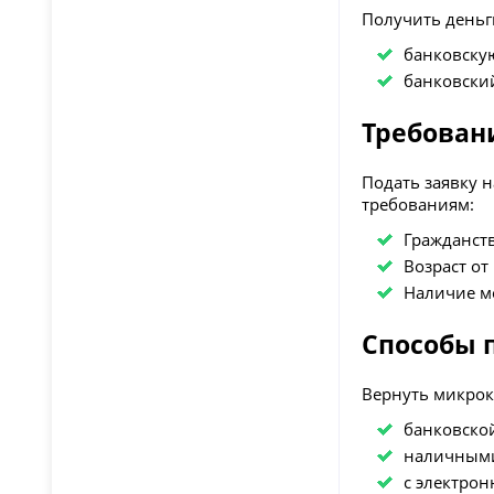
Получить деньг
банковскую
банковский
Требован
Подать заявку 
требованиям:
Гражданств
Возраст от 
Наличие м
Способы 
Вернуть микрок
банковской
наличными
с электрон