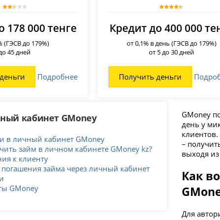
о 178 000 тенге
Кредит до 400 000 те
% (ГЭСВ до 179%)
от 0,1% в день (ГЭСВ до 179%)
до 45 дней
от 5 до 30 дней
деньги
Подробнее
Получить деньги
Подро
GMoney по
чный кабинет GMoney
день у ми
клиентов.
ти в личный кабинет GMoney
– получит
чить займ в личном кабинете GMoney kz?
выходя из
ия к клиенту
 погашения займа через личный кабинет
Как в
и
ты GMoney
GMon
Для автор