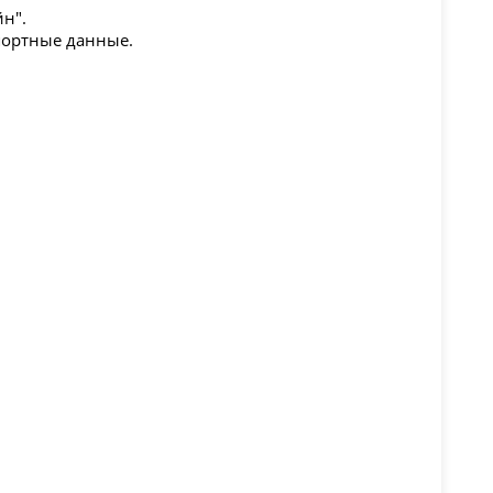
н".
портные данные.