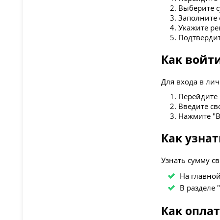
Выберите с
Заполните 
Укажите ре
Подтвердит
Как войт
Для входа в ли
Перейдите н
Введите св
Нажмите "В
Как узна
Узнать сумму с
На главной
В разделе 
Как опла