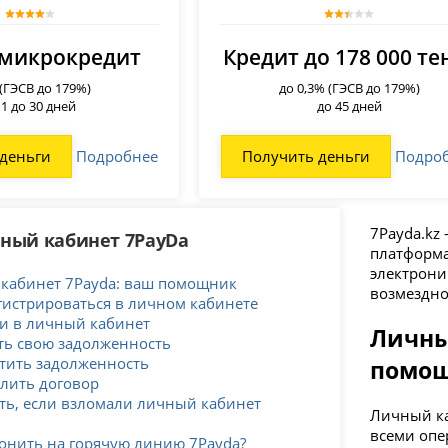
микрокредит
Кредит до 178 000 те
 (ГЭСВ до 179%)
до 0,3% (ГЭСВ до 179%)
 1 до 30 дней
до 45 дней
деньги
Подробнее
Получить деньги
Подро
7Payda.kz
чный кабинет 7PayDa
платформа
электрони
кабинет 7Payda: ваш помощник
возмездно
гистрироваться в личном кабинете
ти в личный кабинет
Личны
ть свою задолженность
атить задолженность
помо
длить договор
ть, если взломали личный кабинет
Личный ка
всеми оп
вонить на горячую линию 7Payda?