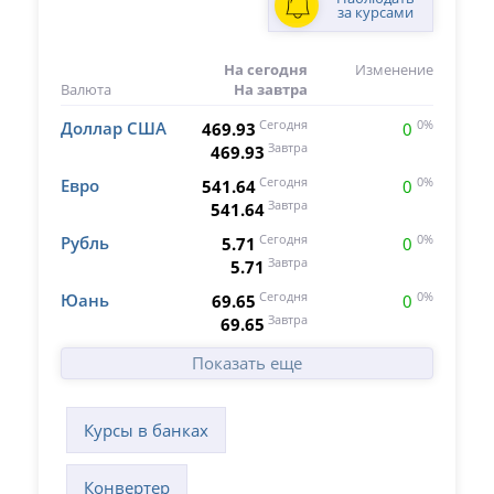
за курсами
На сегодня
Изменение
Валюта
На завтра
Доллар США
Сегодня
0%
469.93
0
Завтра
469.93
Евро
Сегодня
0%
541.64
0
Завтра
541.64
Рубль
Сегодня
0%
5.71
0
Завтра
5.71
Юань
Сегодня
0%
69.65
0
Завтра
69.65
Показать еще
Курсы в банках
Конвертер