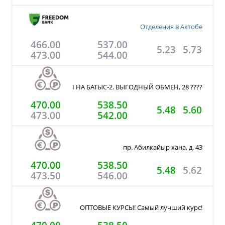
Отделения в Актобе
466.00
537.00
5.23
5.73
473.00
544.00
ECASH НА БАТЫС-2. ВЫГОДНЫЙ ОБМЕН, 28 ????
470.00
538.50
5.48
5.60
473.00
542.00
пр. Абилкайыр хана, д. 43
470.00
538.50
5.48
5.62
473.50
546.00
ОПТОВЫЕ КУРСЫ! Cамый лучший курс!