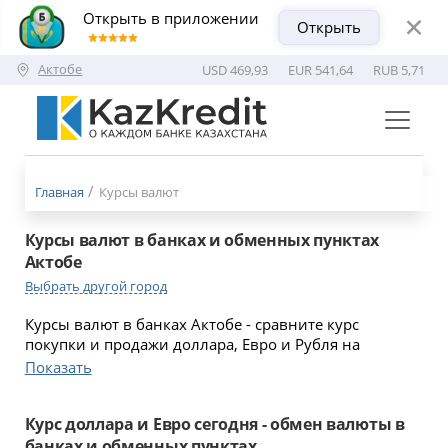
Открыть в приложении
Открыть
Актобе
USD 469,93
EUR 541,64
RUB 5,71
Меню
бургер
Главная
Курсы валют
Курсы валют в банках и обменных пунктах
Актобе
Выбрать другой город
Курсы валют в банках Актобе - сравните курс
покупки и продажи доллара, Евро и Рубля на
сегодня. Адреса отделений банков Актобе для
Показать
обмена валюты.
Курс доллара и Евро сегодня - обмен валюты в
банках и обменных пунктах