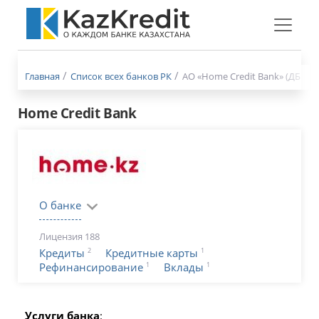
Меню
бургер
Главная
Список всех банков РК
АО «Home Credit Bank» (ДБ АО 
Home Credit Bank
О банке
Лицензия 188
2
1
Кредиты
Кредитные карты
1
1
Рефинансирование
Вклады
Услуги банка
: