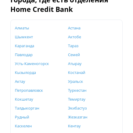
Home Credit Bank
Алматы
Астана
Шымкент
Актобе
Караганда
Тараз
Павлодар
Семей
Усть-Каменогорск
Атырау
Кызылорда
Костанай
Актау
Уральск
Петропавловск
Туркестан
Кокшетау
Темиртау
Талдыкорган
Экибастуз
Рудный
Жезказган
Каскелен
Кентау