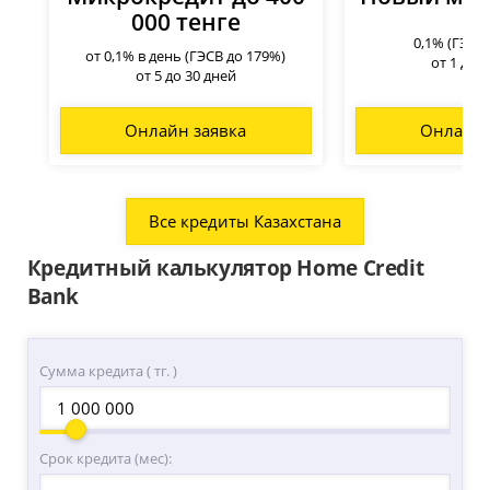
000 тенге
0,1% (ГЭСВ
от 0,1% в день (ГЭСВ до 179%)
от 1 до 
от 5 до 30 дней
Онлайн заявка
Онлайн 
Все кредиты Казахстана
Кредитный калькулятор Home Credit
Bank
Сумма кредита ( тг. )
Срок кредита (мес):