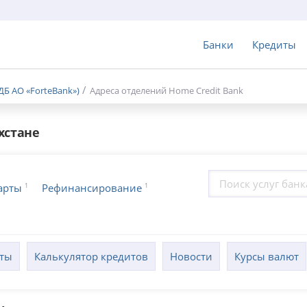
Банки
Кредиты
ДБ АО «ForteBank»)
Адреса отделений Home Credit Bank
хстане
1
1
арты
Рефинансирование
кты
Калькулятор кредитов
Новости
Курсы валют