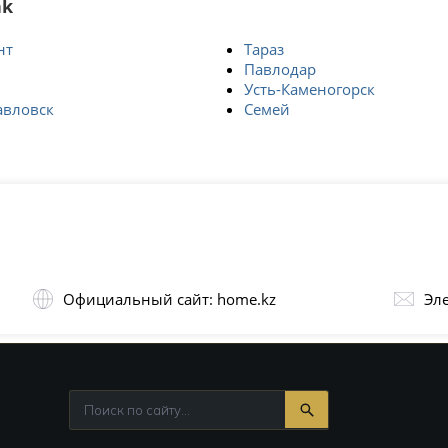
nk
нт
Тараз
Павлодар
Усть-Каменогорск
авловск
Семей
Официальный сайт: home.kz
Эл