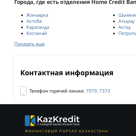
Города, где есть отделения Home Credit Ba
Жанаарка
Шымке
Актобе
Атырау
Караганда
Актау
Костанай
Петроп
Показать еще
Контактная информация
Телефон горячей линии:
7979; 7373
ФИНАНСОВЫЙ ПОРТАЛ КАЗАХСТАНА