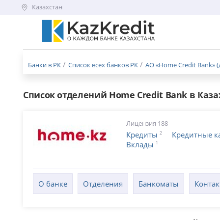
Казахстан
Меню
бургер
Банки в РК
Список всех банков РК
АО «Home Credit Bank» (
Список отделений Home Credit Bank в Каза
Лицензия 188
2
Кредиты
Кредитные к
1
Вклады
О банке
Отделения
Банкоматы
Конта