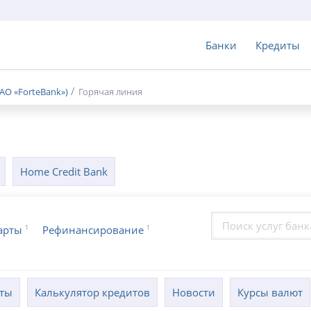
Банки
Кредиты
АО «ForteBank»)
Горячая линия
Home Credit Bank
1
1
арты
Рефинансирование
кты
Калькулятор кредитов
Новости
Курсы валют