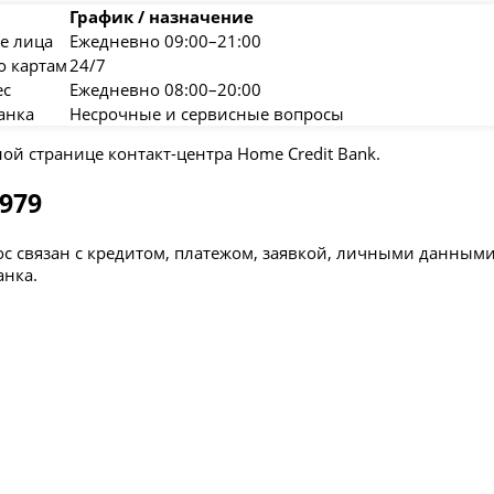
График / назначение
е лица
Ежедневно 09:00–21:00
о картам
24/7
ес
Ежедневно 08:00–20:00
анка
Несрочные и сервисные вопросы
й странице контакт-центра Home Credit Bank.
979
рос связан с кредитом, платежом, заявкой, личными данн
анка.