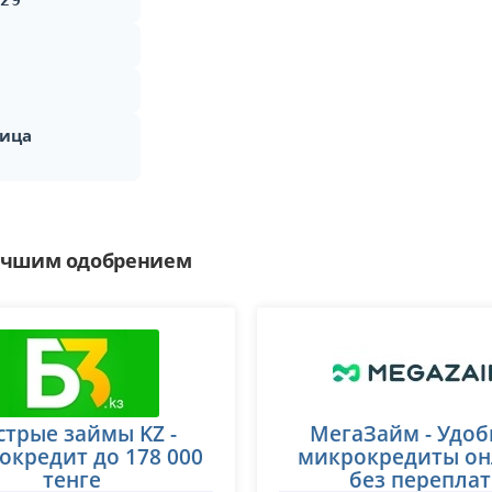
329
лица
лучшим одобрением
стрые займы KZ -
МегаЗайм - Удо
кредит до 178 000
микрокредиты он
тенге
без переплат