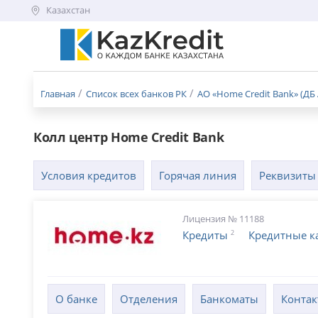
Казахстан
Меню
бургер
Главная
Список всех банков РК
АО «Home Credit Bank» (ДБ 
Колл центр Home Credit Bank
Условия кредитов
Горячая линия
Реквизиты
Лицензия № 11188
2
Кредиты
Кредитные к
О банке
Отделения
Банкоматы
Конта