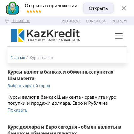
Открыть в приложении
Открыть
Шымкент
USD 469,93
EUR 541,64
RUB 5,71
Меню
бургер
Главная
Курсы валют
Курсы валют в банках и обменных пунктах
Шымкента
Выбрать другой город
Курсы валют в банках Шымкента - сравните курс
покупки и продажи доллара, Евро и Рубля на
сегодня. Адреса отделений банков Шымкента для
Показать
обмена валюты.
Курс доллара и Евро сегодня - обмен валюты в
банках и обменных пунктах