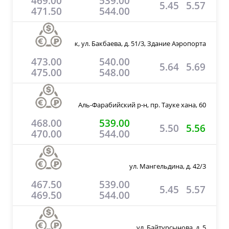
469.00
539.00
5.45
5.57
471.50
544.00
мкр. Ынтымак, ул. Бакбаева, д. 51/3, Здание Аэропорта
473.00
540.00
5.64
5.69
475.00
548.00
Аль-Фарабийский р-н, пр. Тауке хана, 60
468.00
539.00
5.50
5.56
470.00
544.00
ул. Мангельдина, д. 42/3
467.50
539.00
5.45
5.57
469.50
544.00
ул. Байтурсынова, д. 5