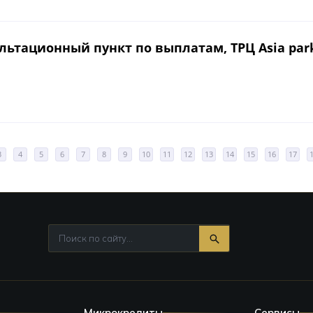
ультационный пункт по выплатам, ТРЦ Asia park
3
4
5
6
7
8
9
10
11
12
13
14
15
16
17
Микрокредиты
Сервисы