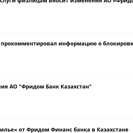
услуги физлицам вносит изменения АО «Фридо
al прокомментировал информацию о блокировк
ния АО "Фридом Банк Казахстан"
илье» от Фридом Финанс банка в Казахстане