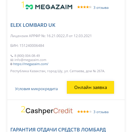
1
3 отзыва
ELEX LOMBARD UK
Лицензия АРРФР №: 16.21.0022.Л
от 12.03.2021
БИН: 151240006484
📞 8 (800) 004-08-49
📧 info@megazaim.com
🌐
https://megazaim.com/
Республика Казахстан, город Шу, ул. Сатпаева, дом № 267А.
Онлайн заявка
Условия микрокредита
2
3 отзыва
ГАРАНТИЯ ОТДАЧИ СРЕДСТВ ЛОМБАРД