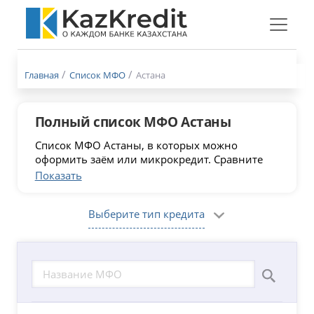
Меню
бургер
Главная
Список МФО
Астана
Полный список МФО Астаны
Список МФО Астаны, в которых можно
оформить заём или микрокредит. Сравните
микрокредиты онлайн, выберите лучшие
Показать
условия и получите деньги онлайн или в
одном из офисов в Астане. Список
Выберите тип кредита
микрофинансовых организаций, состоящих в
реестре МФО и имеющих лицензию АРРФР в
августе 2026 года. Обновлено 08.08.2026