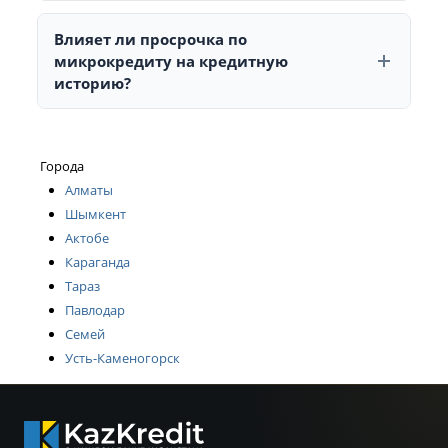
Необходимо обратиться с заявлением в МФО,
предоставляющую микрокредит, для рассмотрения
Влияет ли просрочка по
возможности реструктуризации.
микрокредиту на кредитную
историю?
Да, информация о просрочках передается в
кредитные бюро и может негативно повлиять на
кредитную историю.
Города
Алматы
Шымкент
Актобе
Караганда
Тараз
Павлодар
Семей
Усть-Каменогорск