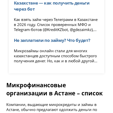
советы по защите от автосписаний.
Казахстане — как получить деньги
через бот
Как взять займ через Телеграмм в Казахстане
в 2026 году. Список проверенных МФО и
Telegram-ботов (@KreditKZbot, @gdezaimkz),
инструкция оформления, условия получения
и советы по безопасным займам онлайн без
Не заплатили по займу? Что будет?
отказа.
Микрозаймы онлайн стали для многих
казахстанцев доступным способом быстрого
получения денег. Но, как и в любой другой
стране, не всегда получается вернуть их
вовремя. Что же будет, если не платить
займы в Казахстане?
Микрофинансовые
организации в Астане – список
Компании, выдающие микрокредиты и займы в
Астане, обычно предлагают одолжить деньги по