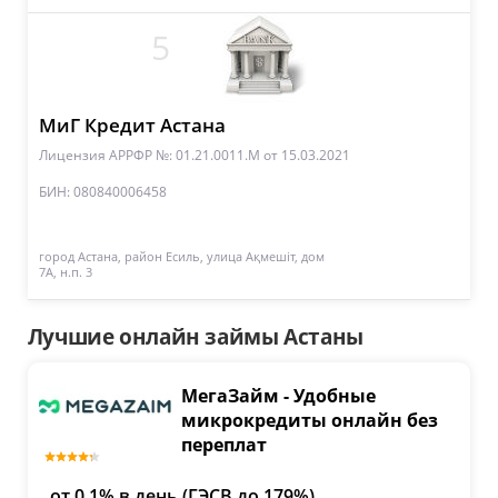
5
МиГ Кредит Астана
Лицензия АРРФР №: 01.21.0011.М
от 15.03.2021
БИН: 080840006458
город Астана, район Есиль, улица Ақмешіт, дом
7А, н.п. 3
Лучшие онлайн займы Астаны
МегаЗайм - Удобные
микрокредиты онлайн без
переплат
от 0,1% в день (ГЭСВ до 179%)