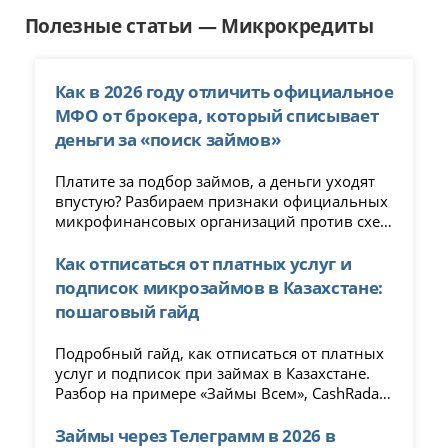
Полезные статьи — Микрокредиты
Как в 2026 году отличить официальное
МФО от брокера, который списывает
деньги за «поиск займов»
Платите за подбор займов, а деньги уходят
впустую? Разбираем признаки официальных
микрофинансовых организаций против схем
кредитных брокеров. Чек-лист 2026:
проверка лицензии ЦБ, наличие скрытых
Как отписаться от платных услуг и
списаний и как вернуть деньги, если брокер
подписок микрозаймов в Казахстане:
уже списал комиссию.
пошаговый гайд
Подробный гайд, как отписаться от платных
услуг и подписок при займах в Казахстане.
Разбор на примере «Займы Всем», CashRadar,
EasyCash, Micro-credit и других сервисов.
Пошаговые инструкции, возврат денег,
Займы через Телеграмм в 2026 в