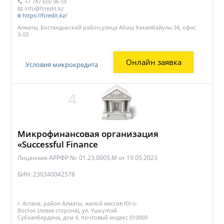
📞 +7 747 650 96 59
📧 info@fcredit.kz
🌐
https://fcredit.kz/
Алматы, Бостандыкский район,улица Абиш Кекилбайулы 34, офис
3-03
Онлайн заявка
Условия микрокредита
4
Микрофинансовая организация
«Successful Finance
Лицензия АРРФР №: 01.23.0005.М
от 19.05.2023
БИН: 230340042578
г. Астана, район Алматы, жилой массив Юго-
Восток (левая сторона), ул. Үшкүлтай
Субханбердина, дом 4, почтовый индекс 010009