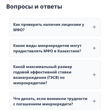
Вопросы и ответы
Как проверить наличие лицензии у
МФО?
Проверить наличие лицензии можно на сайте
Агентства РК по регулированию и развитию
Какие виды микрокредитов могут
финансового рынка.
предоставлять МФО в Казахстане?
МФО могут предоставлять два вида микрокредитов:
до 20 000 МРП с обеспечением или без, и до 50 МРП
Какой максимальный размер
физическим лицам на срок до 45 дней.
годовой эффективной ставки
вознаграждения (ГЭСВ) по
микрокредитам?
ГЭСВ по микрокредитам не может превышать 56%
годовых, за исключением краткосрочных займов до
Что делать, если возникли трудности
50 МРП.
с погашением микрокредита?