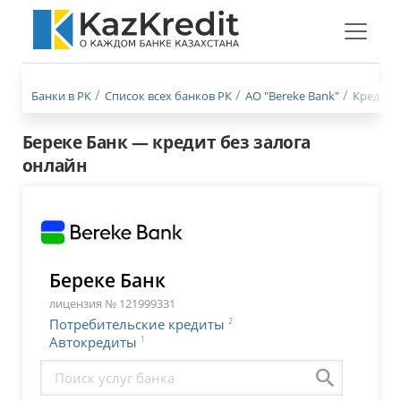
Меню
бургер
Банки в РК
Список всех банков РК
АО "Bereke Bank"
Кредиты
Береке Банк — кредит без залога
онлайн
Береке Банк
лицензия № 121999331
2
Потребительские кредиты
1
Автокредиты