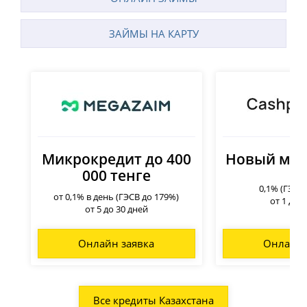
ЗАЙМЫ НА КАРТУ
Микрокредит до 400
Новый мик
000 тенге
0,1% (ГЭСВ
от 0,1% в день (ГЭСВ до 179%)
от 1 до 
от 5 до 30 дней
Онлайн заявка
Онлайн 
Все кредиты Казахстана