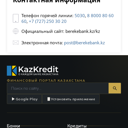
Телефон горячей линии:
5030
,
8 8000 80 60
60
,
+7 (727) 250 30 20
Официальный сайт: berekebank.kz/kz
Электронная почта:
post@berekebank.kz
ФИНАНСОВЫЙ ПОРТАЛ КАЗАХСТАНА
Google Play
Установить приложение
Банки
Кредиты