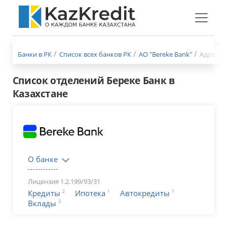
Меню
бургер
Банки в РК
Список всех банков РК
АО "Bereke Bank"
Адреса 
Список отделений Береке Банк в
Казахстане
О банке
Лицензия 1.2.199/93/31
2
1
1
Кредиты
Ипотека
Автокредиты
3
Вклады