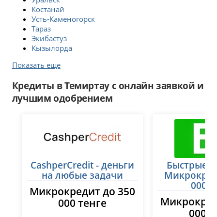
Костанай
Усть-Каменогорск
Тараз
Экибастуз
Кызылорда
Показать еще
Кредиты в Темиртау с онлайн заявкой и
лучшим одобрением
CashperCredit - деньги
Быстрые з
на любые задачи
Микрокред
000 т
Микрокредит до 350
Микрокред
000 тенге
000 т