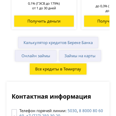
0,1% (ГЭСВ до 179%)
до 0,3% (ГЭС
от 1 до 30 дней
до 45 
Получить деньги
Получить
Калькулятор кредитов Береке Банка
Онлайн займы
Займы на карты
Все кредиты в Темиртау
Контактная информация
Телефон горячей линии:
5030
,
8 8000 80 60
60
,
+7 (727) 250 30 20