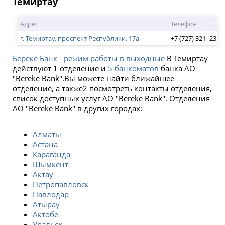
Темиртау
Адрес
Телефон
г. Темиртау, проспект Республики, 17а
+7 (727) 321‒23‒5
Береке Банк - режим работы в выходные
В Темиртау
действуют 1 отделение и
5 банкоматов
банка АО
"Bereke Bank".Вы можете найти ближайшее
отделение, а также2 посмотреть контакты отделения,
список доступных услуг АО "Bereke Bank". Отделения
АО "Bereke Bank" в других городах:
Алматы
Астана
Караганда
Шымкент
Актау
Петропавловск
Павлодар
Атырау
Актобе
Уральск