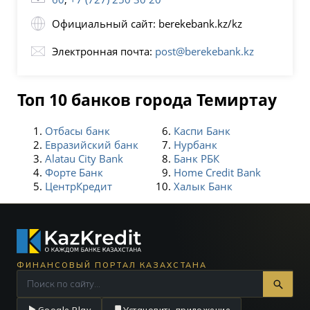
Официальный сайт: berekebank.kz/kz
Электронная почта:
post@berekebank.kz
Топ 10 банков города Темиртау
Отбасы банк
Каспи Банк
Евразийский банк
Нурбанк
Alatau City Bank
Банк РБК
Форте Банк
Home Credit Bank
ЦентрКредит
Халык Банк
ФИНАНСОВЫЙ ПОРТАЛ КАЗАХСТАНА
Google Play
Установить приложение