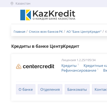
Казахстан
Меню
бургер
Главная
Список всех банков РК
АО "Банк ЦентрКредит"
К
Кредиты в банке ЦентрКредит
Лицензия 1.2.25/195/34
1
Кредиты
Кредитные к
1
Рефинансирование
В
О банке
Отделения
Банкоматы
Конта