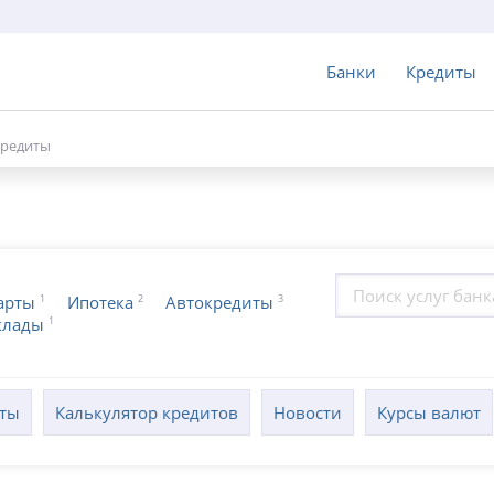
Банки
Кредиты
редиты
1
2
3
арты
Ипотека
Автокредиты
1
клады
кты
Калькулятор кредитов
Новости
Курсы валют