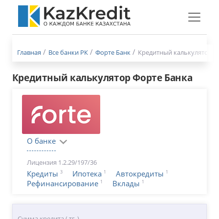
Меню
бургер
Главная
Все банки РК
Форте Банк
Кредитный калькулятор
Кредитный калькулятор Форте Банка
О банке
Лицензия 1.2.29/197/36
3
1
1
Кредиты
Ипотека
Автокредиты
1
1
Рефинансирование
Вклады
Сумма кредита ( тг. )