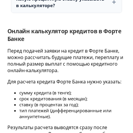
срока ежемесячная нагрузка снижается, но общая
в калькуляторе?
переплата по кредиту обычно становится выше.
Используйте ставку, указанную в условиях
выбранного кредита или в предварительном
предложении банка. Если персональная ставка еще
Онлайн калькулятор кредитов в Форте
неизвестна, можно выполнить несколько расчетов с
Банке
разными значениями и сравнить возможный
Перед подачей заявки на кредит в Форте Банке,
размер платежа.
можно рассчитать будущие платежи, переплату и
полный размер выплат с помощью кредитного
онлайн-калькулятора.
Для расчета кредита Форте Банка нужно указать:
сумму кредита (в тенге);
срок кредитования (в месяцах);
ставку (в процентах за год);
тип платежей (дифференцированные или
аннуитетные).
Результаты расчета выводятся сразу после