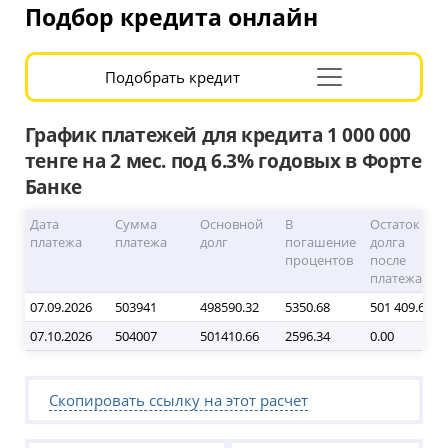
Подбор кредита онлайн
Подобрать кредит
Раскрыть
форму
подбора
График платежей для кредита 1 000 000
тенге на 2 мес. под 6.3% годовых в Форте
Банке
Дата 
Сумма 
Основной 
В 
Остаток 
платежа
платежа
долг
погашение 
долга 
процентов
после 
платежа
07.09.2026
503941
498590.32
5350.68
501 409.68
07.10.2026
504007
501410.66
2596.34
0.00
Скопировать ссылку на этот расчет