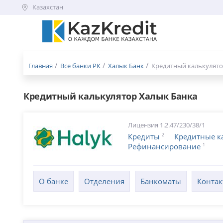
Казахстан
Меню
бургер
Главная
Все банки РК
Халык Банк
Кредитный калькулят
Кредитный калькулятор Халык Банка
Лицензия 1.2.47/230/38/1
2
Кредиты
Кредитные к
1
Рефинансирование
О банке
Отделения
Банкоматы
Конта