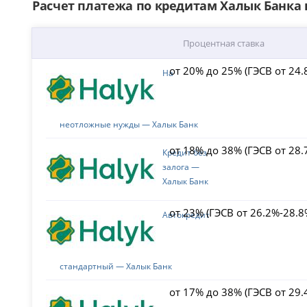
Расчет платежа по кредитам Халык Банка н
Процентная ставка
от 20% до 25% (ГЭСВ от 24
На
неотложные нужды — Халык Банк
от 18% до 38% (ГЭСВ от 28.
Кредит без
залога —
Халык Банк
от 23% (ГЭСВ от 26.2%-28.8
Автокредит
стандартный — Халык Банк
от 17% до 38% (ГЭСВ от 29.