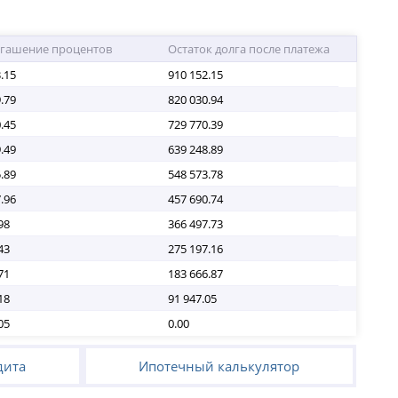
огашение процентов
Остаток долга после платежа
.15
910 152.15
.79
820 030.94
.45
729 770.39
.49
639 248.89
.89
548 573.78
.96
457 690.74
98
366 497.73
43
275 197.16
71
183 666.87
18
91 947.05
05
0.00
дита
Ипотечный калькулятор