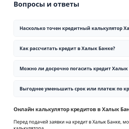
Вопросы и ответы
Насколько точен кредитный калькулятор Х
Калькулятор выполняет предварительный расчет. Фа
ставка, ГЭСВ, комиссии и другие условия определяют
Как рассчитать кредит в Халык Банке?
платежеспособности заемщика.
Укажите сумму кредита, срок в месяцах, годовую про
ежемесячный платеж, общую сумму выплат и перепла
Можно ли досрочно погасить кредит Халык
В личном кабинете и приложении Халык Банка досту
кредитов без комиссии. При частичном погашении 
Выгоднее уменьшить срок или платеж по к
ежемесячного платежа. Минимальная сумма частично
Досрочное погашение кредита в Халык Банке позволяе
долга уменьшается, а проценты начисляются на мен
Онлайн калькулятор кредитов в Халык Ба
Самый эффективный способ досрочного погашения кре
Перед подачей заявки на кредит в Халык Банке, 
платеж увеличивается или не меняется, но общая су
калькулятора.