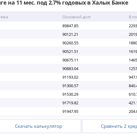
ге на 11 мес. под 2.7% годовых в Халык Банке
тежа
Основной долг
В п
89847.85
2293
90121.21
2019
90260.55
1880
90521.51
1619
90675.11
1465
90883.04
1257
91193.02
947.
91300.57
840.
91530.29
610.
91719.82
421.
91947.95
204.
Скачать калькулятор
Сравнить 2 кре