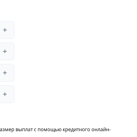
ная
мерный
видов
атежа.
сумма
ный
 размер выплат с помощью кредитного онлайн-