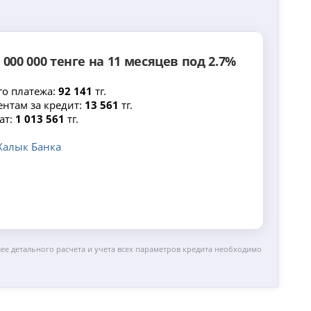
 000 000 тенге на 11 месяцев под 2.7%
о платежа:
92 141
тг.
ентам за кредит:
13 561
тг.
ат:
1 013 561
тг.
Халык Банка
лее детального расчета и учета всех параметров кредита необходимо