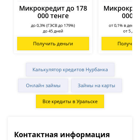
Микрокредит до 178
Микрокред
000 тенге
000 т
до 0,3% (ГЭСВ до 179%)
от 0,1% в день 
до 45 дней
от 5 до 
Получить деньги
Получить
Калькулятор кредитов Нурбанка
Онлайн займы
Займы на карты
Все кредиты в Уральске
Контактная информация