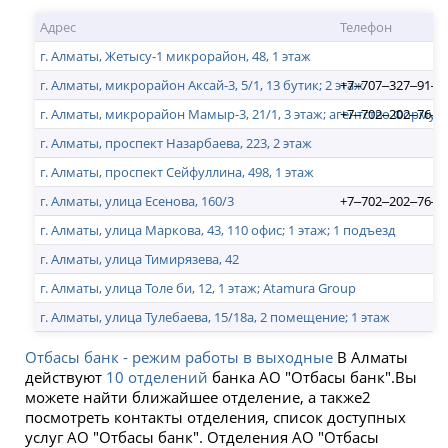
Адрес
Телефон
г. Алматы, Жетысу-1 микрорайон, 48, 1 этаж
г. Алматы, микрорайон Аксай-3, 5/1, 13 бутик; 2 этаж
+7‒707‒327‒91‒8
г. Алматы, микрорайон Мамыр-3, 21/1, 3 этаж; агентство Формул
+7‒702‒202‒76‒7
г. Алматы, проспект Назарбаева, 223, 2 этаж
г. Алматы, проспект Сейфуллина, 498, 1 этаж
г. Алматы, улица Есенова, 160/3
+7‒702‒202‒76‒7
г. Алматы, улица Маркова, 43, 110 офис; 1 этаж; 1 подъезд
г. Алматы, улица Тимирязева, 42
г. Алматы, улица Толе би, 12, 1 этаж; Atamura Group
г. Алматы, улица Тулебаева, 15/18а, 2 помещение; 1 этаж
Отбасы банк - режим работы в выходные
В Алматы
действуют
10 отделений
банка АО "Отбасы банк".Вы
можете найти ближайшее отделение, а также2
посмотреть контакты отделения, список доступных
услуг АО "Отбасы банк". Отделения АО "Отбасы