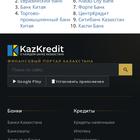
Евразийский банк
Alatau City Bank
Банк Китая
Форте Банк
Торгово-
ЦентрКредит
промышленный банк
Ситибанк Казахстан
Китая
Каспи Банк
ФИНАНСОВЫЙ ПОРТАЛ КАЗАХСТАНА
Google Play
Установить приложение
Банки
Кредиты
Банки Казахстана
Кредиты наличными
Банкоматы
Ипотека
Закрытые банки
Автокредиты