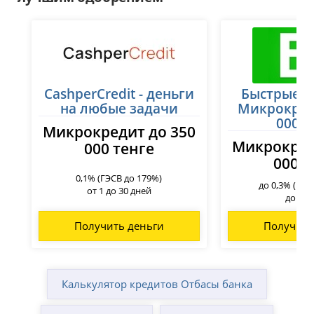
CashperCredit - деньги
Быстрые з
на любые задачи
Микрокред
000 т
Микрокредит до 350
Микрокред
000 тенге
000 т
0,1% (ГЭСВ до 179%)
до 0,3% (ГЭС
от 1 до 30 дней
до 45 
Получить деньги
Получить
Калькулятор кредитов Отбасы банка