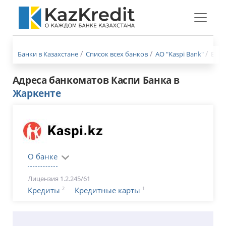
Меню
бургер
Банки в Казахстане
Список всех банков
АО "Kaspi Bank"
Банк
Адреса банкоматов Каспи Банка в
Жаркенте
О банке
Лицензия 1.2.245/61
2
1
Кредиты
Кредитные карты