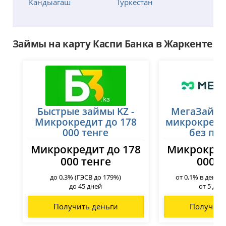
Кандыагаш
Туркестан
Капчагай (Конаев)
Уральск
Караганда
Усть-Каменогорск
Каскелен
Уштобе
Займы на карту Каспи Банка в Жаркенте
Кентау
Хромтау
Кокшетау
Шымкент
Костанай
Щучинск
Кульсары
Экибастуз
Кызылорда
Быстрые займы KZ -
МегаЗайм 
Микрокредит до 178
микрокреди
000 тенге
без пе
Микрокредит до 178
Микрокред
000 тенге
000 т
до 0,3% (ГЭСВ до 179%)
от 0,1% в день 
до 45 дней
от 5 до 
Получить деньги
Получить