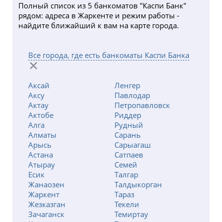
Полный список из 5 банкоматов "Каспи Банк"
рядом: адреса в Жаркенте и режим работы -
найдите ближайший к вам на карте города.
Все города, где есть банкоматы Каспи Банка
Аксай
Ленгер
Аксу
Павлодар
Актау
Петропавловск
Актобе
Риддер
Алга
Рудный
Алматы
Сарань
Арысь
Сарыагаш
Астана
Сатпаев
Атырау
Семей
Есик
Талгар
Жанаозен
Талдыкорган
Жаркент
Тараз
Жезказган
Текели
Зачаганск
Темиртау