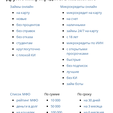
в кредитные бюро. Перед оформлением займа
Займы онлайн
Микрокредиты онлайн
важно оценить свои финансовые возможности и
на карту
микрокредит на карту
условия договора.
новые
на счет
без процентов
наличными
без справок
займы 24/7 на карту
без отказа
с 18 лет
студентам
микрокредиты по ИИН
круглосуточно
с открытыми
просрочками
с плохой КИ
быстрые
без подписок
лучшие
без КИ
займ боты
Список МФО
По сумме
По сроку
рейтинг МФО
10 000
на 30 дней
деньги в долг
50 000
на 3 месяца
на кошелек
100 000
на 6 месяцев