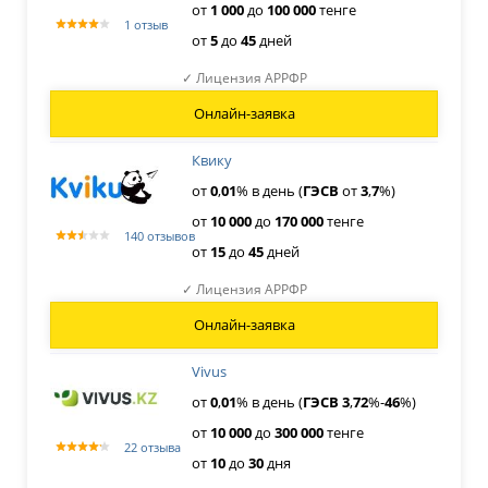
от
1
000
до
100
000
тенге
1 отзыв
от
5
до
45
дней
✓ Лицензия АРРФР
Онлайн-заявка
Квику
от
0
,
01
% в день (
ГЭСВ
от
3
,
7
%)
от
10
000
до
170
000
тенге
140 отзывов
от
15
до
45
дней
✓ Лицензия АРРФР
Онлайн-заявка
Vivus
от
0
,
01
% в день (
ГЭСВ
3
,
72
%-
46
%)
от
10
000
до
300
000
тенге
22 отзыва
от
10
до
30
дня