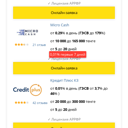
✓ Лицензия АРРФР
Онлайн-заявка
Micro Cash
от
0
,
29
% в день (
ГЭСВ
до
179
%)
от
10
000
до
165
000
тенге
21 отзыв
от
5
до
20
дней
0,01% первые 7 дней
✓ Лицензия АРРФР
Онлайн-заявка
Кредит Плюс КЗ
от
0
,
01
% в день (
ГЭСВ
от
3
,
7
% до
46
% )
от
20
000
до
300
000
тенге
42 отзыва
от
5
до
20
дней
✓ Лицензия АРРФР