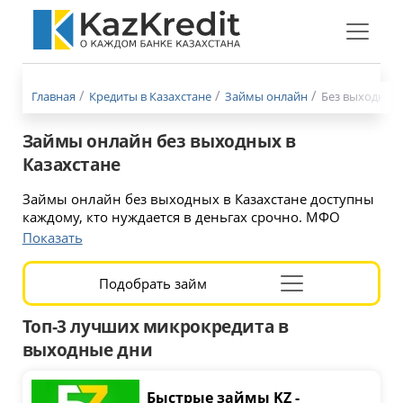
Меню
бургер
Главная
Кредиты в Казахстане
Займы онлайн
Без выходных
Займы онлайн без выходных в
Казахстане
Займы онлайн без выходных в Казахстане доступны
каждому, кто нуждается в деньгах срочно. МФО
работают круглосуточно 24/7, поэтому оформить
Показать
заявку можно в любой день недели, включая
субботу, воскресенье и праздники. Решение
Подобрать займ
принимается за несколько минут, а деньги поступают
Раскрыть
сразу на карту без необходимости посещать офис.
форму
Топ-3 лучших микрокредита в
Найдено 16 кредитов
подбора
выходные дни
Быстрые займы KZ -