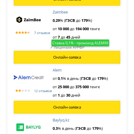
Zaimbee
0
,
29
% (
ГЭСВ
до
179
%)
от
10
000
до
194
000
тенге
7 отзывов
от
7
до
45
дней
Ставка 0,1% - промокод ALEM99
✓ Лицензия АРРФР
Онлайн-заявка
Alem
от
0
,
1
% в день (
ГЭСВ
до
179
%)
от
25
000
до
375
000
тенге
12 отзывов
от
1
до
30
дней
Онлайн-заявка
Baylyq.kz
0
,
3
% в день (
ГЭСВ
до
179
%)