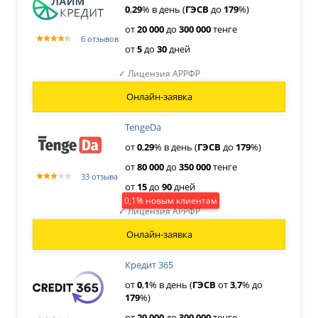
0
,
29
% в день (
ГЭСВ
до
179
%)
от
20
000
до
300
000
тенге
6 отзывов
от
5
до
30
дней
✓ Лицензия АРРФР
Онлайн-заявка
TengeDa
от
0
,
29
% в день (
ГЭСВ
до
179
%)
от
80
000
до
350
000
тенге
33 отзыва
от
15
до
90
дней
0,1% новым клиентам
✓ Лицензия АРРФР
Онлайн-заявка
Кредит 365
от
0
,
1
% в день (
ГЭСВ
от
3
,
7
% до
179
%)
от
20
000
до
300
000
тенге