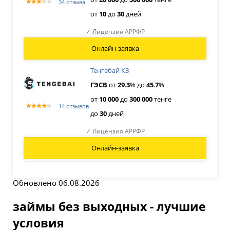
34 отзыва
от
10
до
30
дней
✓ Лицензия АРРФР
Онлайн-заявка
Тенгебай КЗ
ГЭСВ
от
29
.
3
% до
45
.
7
%
от
10
000
до
300
000
тенге
14 отзывов
до
30
дней
✓ Лицензия АРРФР
Онлайн-заявка
Обновлено 06.08.2026
займы без выходных - лучшие
условия