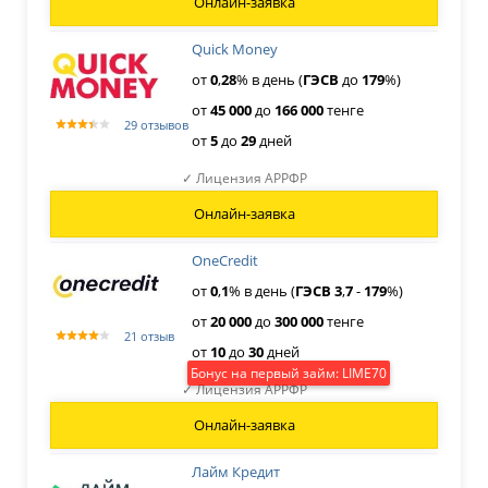
Онлайн-заявка
Quick Money
от
0
,
28
% в день (
ГЭСВ
до
179
%)
от
45
000
до
166
000
тенге
29 отзывов
от
5
до
29
дней
✓ Лицензия АРРФР
Онлайн-заявка
OneCredit
от
0
,
1
% в день (
ГЭСВ
3
,
7
-
179
%)
от
20
000
до
300
000
тенге
21 отзыв
от
10
до
30
дней
Бонус на первый займ: LIME70
✓ Лицензия АРРФР
Онлайн-заявка
Лайм Кредит