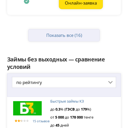
Онлайн-заявка
Показать все (16)
Займы без выходных — сравнение
условий
по рейтингу
Быстрые займы КЗ
до
0
,
3
% (
ГЭСВ
до
179
%)
от
5
000
до
178
000
тенге
15 отзывов
до
45
дней