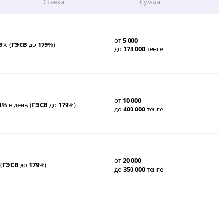
Ставка
Сумма
от
5
000
3
% (
ГЭСВ
до
179
%)
до
178
000
тенге
от
10
000
1
% в день (
ГЭСВ
до
179
%)
до
400
000
тенге
от
20
000
(
ГЭСВ
до
179
%)
до
350
000
тенге