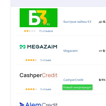
Быстрые займы КЗ
до
0
,
15 отзывов
Megazaim
от
0
,
3 отзыва
CashperCredit
0
,
1
% 
Новый микрокредит
3 отзыва