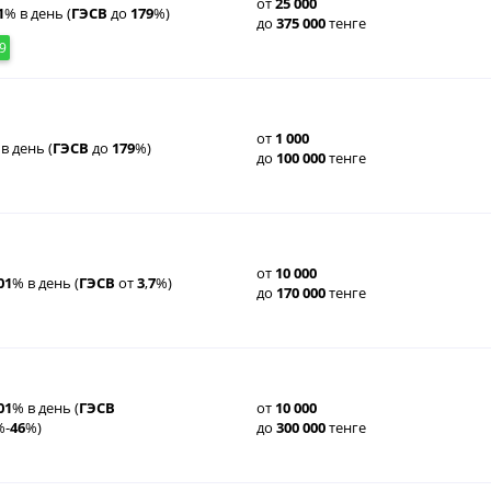
от
25
000
1
% в день (
ГЭСВ
до
179
%)
до
375
000
тенге
9
от
1
000
в день (
ГЭСВ
до
179
%)
до
100
000
тенге
от
10
000
01
% в день (
ГЭСВ
от
3
,
7
%)
до
170
000
тенге
01
% в день (
ГЭСВ
от
10
000
%-
46
%)
до
300
000
тенге