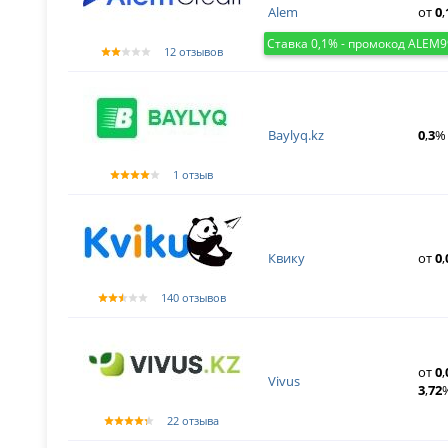
Alem
от
0
,
Ставка 0,1% - промокод ALEM9
12 отзывов
Baylyq.kz
0
,
3
% 
1 отзыв
Квику
от
0
,
140 отзывов
от
0
,
Vivus
3
,
72
22 отзыва