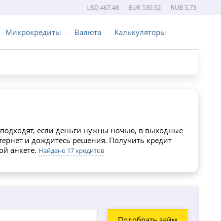
USD 467,48
EUR 539,52
RUB 5,73
Микрокредиты
Валюта
Калькуляторы
 подходят, если деньги нужны ночью, в выходные
нтернет и дождитесь решения. Получить кредит
ой анкете.
Найдено 17 кредитов