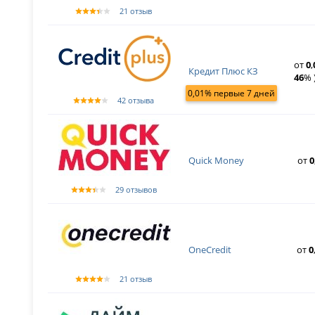
21 отзыв
от
0
,
Кредит Плюс КЗ
46
% 
0,01% первые 7 дней
42 отзыва
Quick Money
от
0
29 отзывов
OneCredit
от
0
21 отзыв