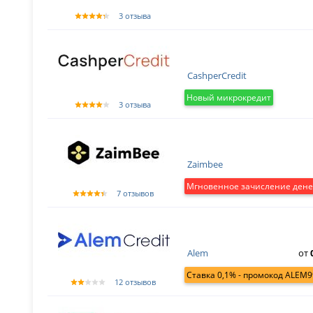
3 отзыва
CashperCredit
Новый микрокредит
3 отзыва
Zaimbee
Мгновенное зачисление дене
7 отзывов
Alem
от
Ставка 0,1% - промокод ALEM9
12 отзывов