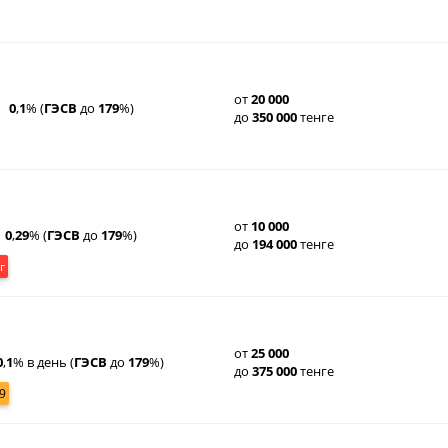
от
20
000
0
,
1
% (
ГЭСВ
до
179
%)
до
350
000
тенге
от
10
000
0
,
29
% (
ГЭСВ
до
179
%)
до
194
000
тенге
г
от
25
000
0
,
1
% в день (
ГЭСВ
до
179
%)
до
375
000
тенге
9