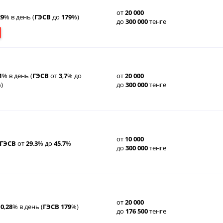
от
20
000
29
% в день (
ГЭСВ
до
179
%)
до
300
000
тенге
1
% в день (
ГЭСВ
от
3
,
7
% до
от
20
000
)
до
300
000
тенге
от
10
000
ГЭСВ
от
29
.
3
% до
45
.
7
%
до
300
000
тенге
от
20
000
т
0
,
28
% в день (
ГЭСВ
179
%)
до
176
500
тенге