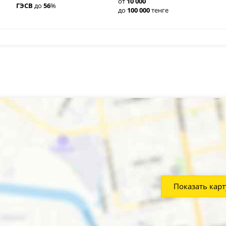
от
10
000
ГЭСВ
до
56
%
до
100
000
тенге
Показать карт