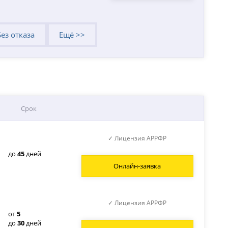
Без отказа
Ещё >>
Срок
✓ Лицензия АРРФР
до
45
дней
Онлайн-заявка
✓ Лицензия АРРФР
от
5
до
30
дней