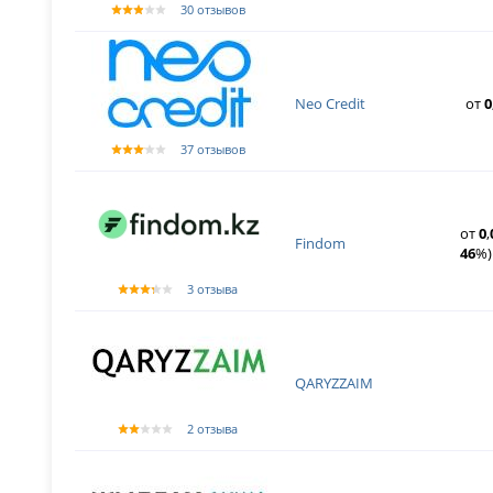
30 отзывов
Neo Credit
от
0
37 отзывов
от
0
,
Findom
46
%)
3 отзыва
QARYZZAIM
2 отзыва