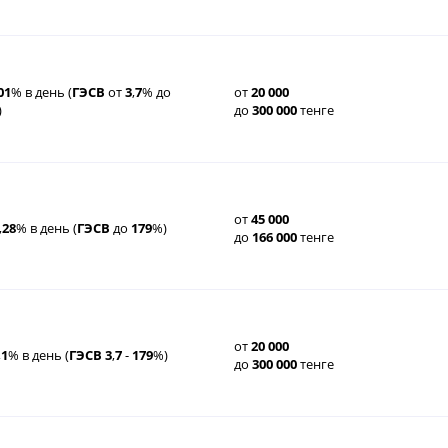
01
% в день (
ГЭСВ
от
3
,
7
% до
от
20
000
)
до
300
000
тенге
от
45
000
,
28
% в день (
ГЭСВ
до
179
%)
до
166
000
тенге
от
20
000
,
1
% в день (
ГЭСВ
3
,
7
-
179
%)
до
300
000
тенге