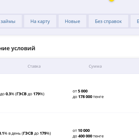
 займы
На карту
Новые
Без справок
ние условий
Ставка
Сумма
от
5
000
до
0
,
3
% (
ГЭСВ
до
179
%)
до
178
000
тенге
от
10
000
0
,
1
% в день (
ГЭСВ
до
179
%)
до
400
000
тенге