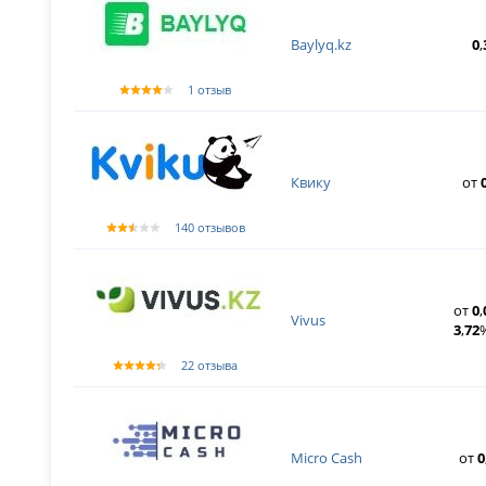
Baylyq.kz
0
,
1 отзыв
Квику
от
140 отзывов
от
0
,
Vivus
3
,
72
22 отзыва
Micro Cash
от
0