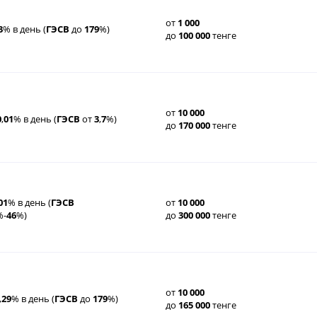
от
1
000
3
% в день (
ГЭСВ
до
179
%)
до
100
000
тенге
от
10
000
0
,
01
% в день (
ГЭСВ
от
3
,
7
%)
до
170
000
тенге
01
% в день (
ГЭСВ
от
10
000
%-
46
%)
до
300
000
тенге
от
10
000
,
29
% в день (
ГЭСВ
до
179
%)
до
165
000
тенге