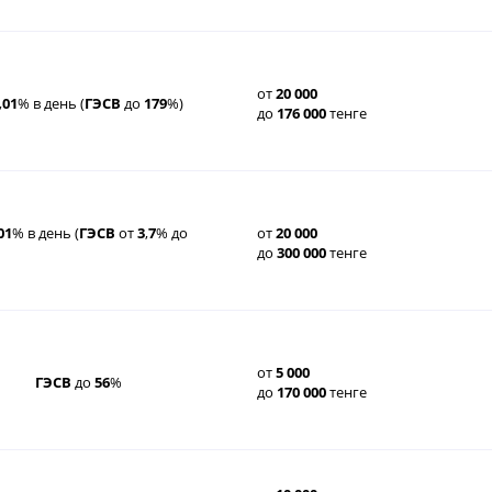
от
20
000
,
01
% в день (
ГЭСВ
до
179
%)
до
176
000
тенге
01
% в день (
ГЭСВ
от
3
,
7
% до
от
20
000
до
300
000
тенге
от
5
000
ГЭСВ
до
56
%
до
170
000
тенге