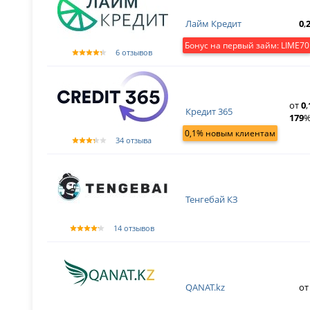
Лайм Кредит
0
,
Бонус на первый займ: LIME70
6 отзывов
от
0
,
Кредит 365
179
%
0,1% новым клиентам
34 отзыва
Тенгебай КЗ
14 отзывов
QANAT.kz
о