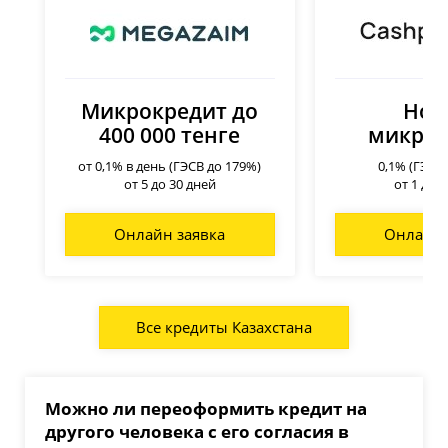
Микрокредит до
Нов
400 000 тенге
микрок
от 0,1% в день (ГЭСВ до 179%)
0,1% (ГЭСВ
от 5 до 30 дней
от 1 до 
Онлайн заявка
Онлайн 
Все кредиты Казахстана
Можно ли переоформить кредит на
другого человека с его согласия в