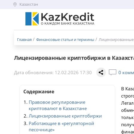
Казахстан
Меню
бургер
Главная
Финансовые статьи и термины
Лицензированные к
Лицензированные криптобиржи в Казахстан
Дата обновления: 12.02.2026 17:30
0 комм
В Каз
Содержание
строг
Правовое регулирование
Легал
криптовалют в Казахстане
обме
Лицензированные криптобиржи
тольк
Работающие в «регуляторной
полу
песочнице»
финан