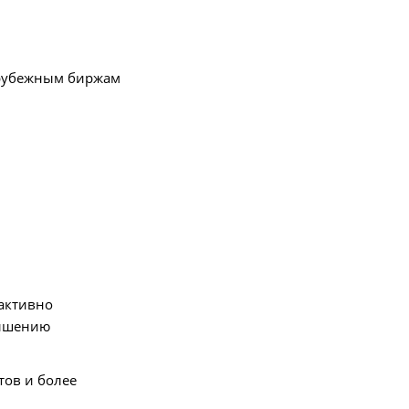
арубежным биржам
 активно
вышению
ов и более