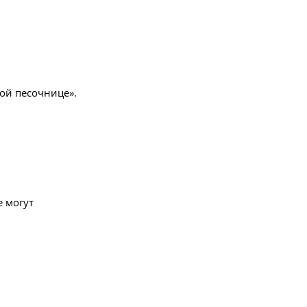
ой песочнице».
е могут