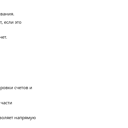
ивания.
, если это
чет.
ировки счетов и
 части
воляет напрямую