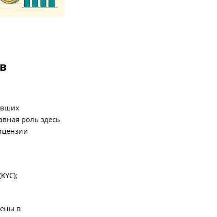
в
ивших
авная роль здесь
ицензии
KYC);
рены в