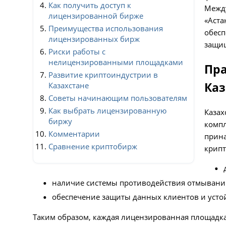
Как получить доступ к
Межд
лицензированной бирже
«Аста
Преимущества использования
обесп
лицензированных бирж
защищ
Риски работы с
нелицензированными площадками
Пра
Развитие криптоиндустрии в
Каз
Казахстане
Советы начинающим пользователям
Как выбрать лицензированную
Казах
биржу
компл
Комментарии
прина
Сравнение криптобирж
крипт
наличие системы противодействия отмыванию
обеспечение защиты данных клиентов и усто
Таким образом, каждая лицензированная площадка 