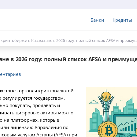
Банки
Кредиты
риптобиржи в Казахстане в 2026 году: полный список AFSA и преиму
е в 2026 году: полный список AFSA и преимущ
ентариев
ахстане торговля криптовалютой
о регулируется государством.
ьно покупать, продавать и
нивать цифровые активы можно
о на платформах, которые
чили лицензию Управления по
совым услугам Астаны (AFSA) при