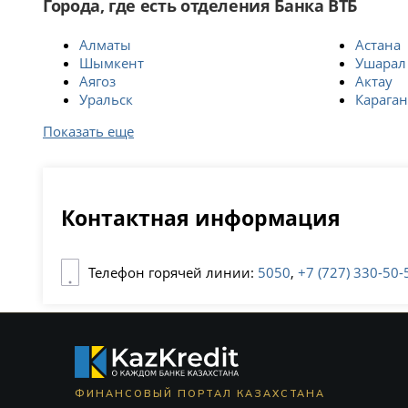
Города, где есть отделения Банка ВТБ
Алматы
Астана
Шымкент
Ушарал
Аягоз
Актау
Уральск
Караган
Показать еще
Контактная информация
Телефон горячей линии:
5050
,
+7 (727) 330-50-
ФИНАНСОВЫЙ ПОРТАЛ КАЗАХСТАНА