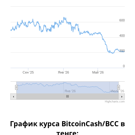
600
400
200
0
Сен '25
Янв '26
Май '26
Сен '25
Янв '26
Май '26
Янв '26
Июль '26
Highcharts.com
График курса BitcoinCash/BCC в
тенге: