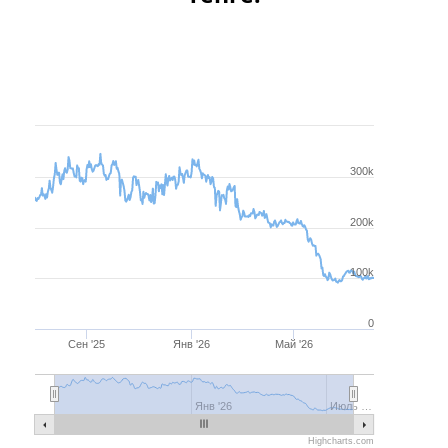
Месяц
Квартал
Полгода
Год
Июль 2, 2025
Авг 5, 2026
300k
200k
100k
0
Сен '25
Янв '26
Май '26
Июль '25
Янв '26
Июль '26
Янв '26
Июль …
Highcharts.com