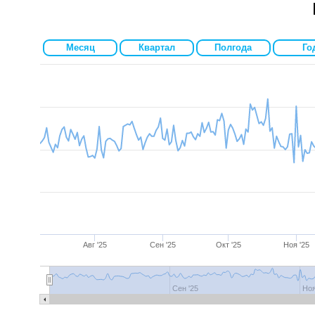
Месяц
Квартал
Полгода
Го
Авг '25
Сен '25
Окт '25
Ноя '25
Авг '25
Сен '25
Окт '25
Ноя
Сен '25
Ноя