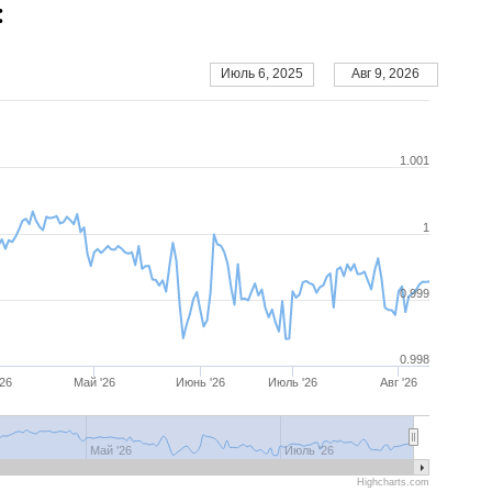
:
Июль 6, 2025
Авг 9, 2026
1.001
1
0.999
0.998
'26
Май '26
Июнь '26
Июль '26
Авг '26
26
Май '26
Июнь '26
Июль '26
Авг '26
Май '26
Июль '26
Highcharts.com