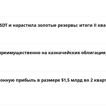
DT и нарастила золотые резервы: итоги II квар
 преимущественно на казначейских облигациях 
нную прибыль в размере $1,5 млрд во 2 квар