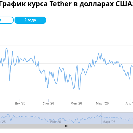
График курса Tether в долларах США
д
2 года
Дек '25
Янв '26
Фев '26
Март '26
Апр 
 '25
Дек '25
Янв '26
Фев '26
Март '26
Апр '
 '25
Янв '26
Март '26