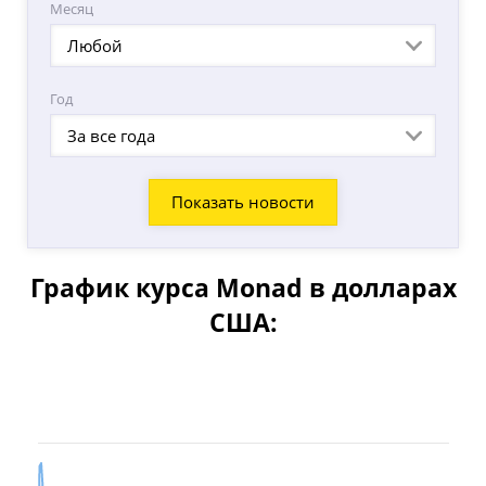
Месяц
Любой
Год
За все года
График курса Monad в долларах
США:
Месяц
Квартал
Полгода
Год
Ноя 23, 2025
Авг 6, 2026