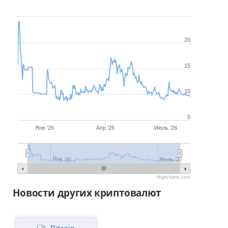
Ноя 23, 2025
Авг 6, 2026
20
15
10
5
Янв '26
Апр '26
Июль '26
Янв '26
Июль '26
Highcharts.com
Новости других криптовалют