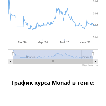
0.04
0.03
0.02
0.01
Янв '26
Март '26
Май '26
Июль '26
Янв '26
Апр '26
Июль '26
Янв '26
Июль '26
Highcharts.com
График курса Monad в тенге:
Месяц
Квартал
Полгода
Год