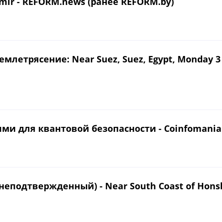
imir - REFORM.news (ранее REFORM.by)
трясение: Near Suez, Suez, Egypt, Monday 3 Au
ями для квантовой безопасности - Coinfomania
еподтвержденный) - Near South Coast of Honshu,