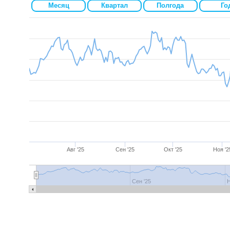
Месяц
Квартал
Полгода
Го
Авг '25
Сен '25
Окт '25
Ноя '2
Июль '25
Авг '25
Сен '25
Окт '25
Н
Сен '25
Н