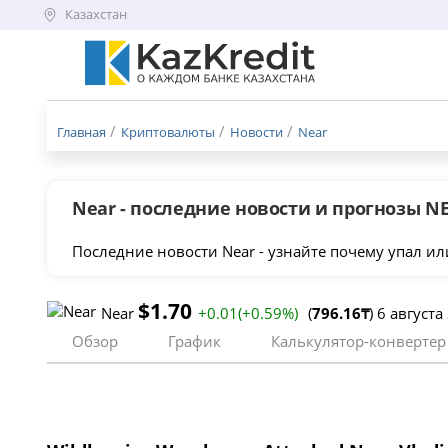
Казахстан
Меню
бургер
Главная
Криптовалюты
Новости
Near
Near - последние новости и прогнозы N
Последние новости Near - узнайте почему упал ил
$1.70
Near
+0.01(+0.59%)
(
796.16₸
) 6 август
Обзор
График
Калькулятор-конвертер