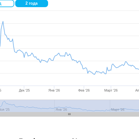
д
2 года
5
Дек '25
Янв '26
Фев '26
Март '26
Ап
оя '25
Дек '25
Янв '26
Фев '26
Март '26
Апр
оя '25
Янв '26
Март '26