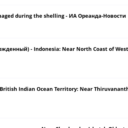
aged during the shelling - ИА Ореанда-Новости
денный) - Indonesia: Near North Coast of West 
itish Indian Ocean Territory: Near Thiruvananth