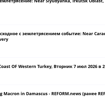
етрясение: Near Slyudyanka, Irkutsk Oblast, R
одное с землетрясением событие: Near Caracas,
very
oast OF Western Turkey, Вторник 7 июл 2026 в 21
ing Macron in Damascus - REFORM.news (ранее RE