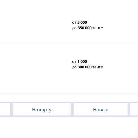
от
5
000
до
350
000
тенге
от
1
000
до
300
000
тенге
На карту
Новые