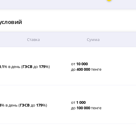
 условий
Ставка
Сумма
от
10
000
0
,
1
% в день (
ГЭСВ
до
179
%)
до
400
000
тенге
от
1
000
3
% в день (
ГЭСВ
до
179
%)
до
100
000
тенге