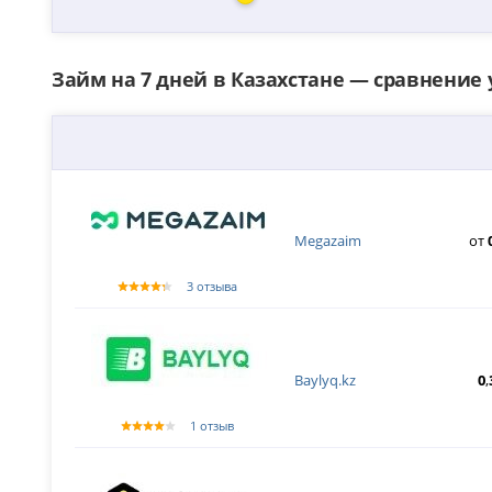
Займ на 7 дней в Казахстане — сравнение
Megazaim
от
3 отзыва
Baylyq.kz
0
,
1 отзыв