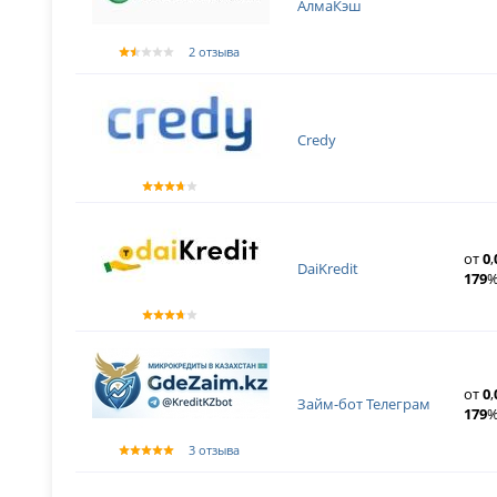
АлмаКэш
2 отзыва
Credy
от
0
,
DaiKredit
179
%
от
0
,
Займ-бот Телеграм
179
%
3 отзыва