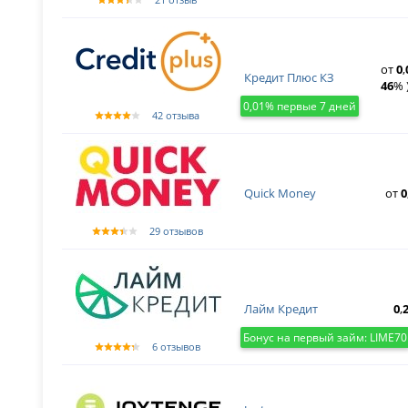
от
0
,
Кредит Плюс КЗ
46
% 
0,01% первые 7 дней
42 отзыва
Quick Money
от
0
29 отзывов
Лайм Кредит
0
,
Бонус на первый займ: LIME70
6 отзывов