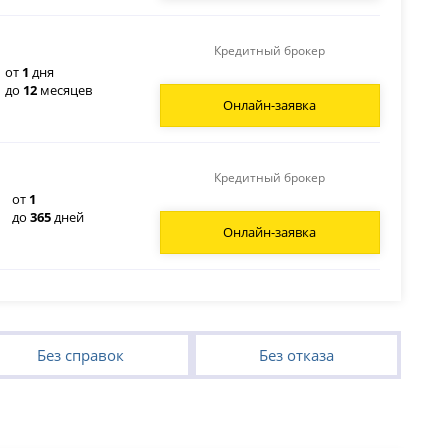
Кредитный брокер
от
1
дня
до
12
месяцев​
Онлайн-заявка
Кредитный брокер
от
1
до
365
дней
Онлайн-заявка
Без справок
Без отказа