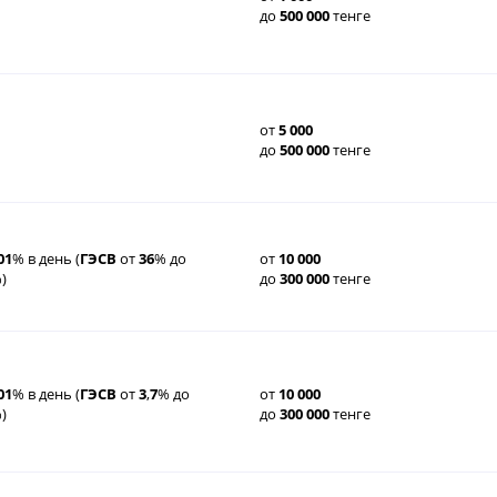
до
500
000
тенге
от
5
000
до
500
000
тенге
01
% в день (
ГЭСВ
от
36
% до
от
10
000
)
до
300
000
тенге
01
% в день (
ГЭСВ
от
3
,
7
% до
от
10
000
)
до
300
000
тенге