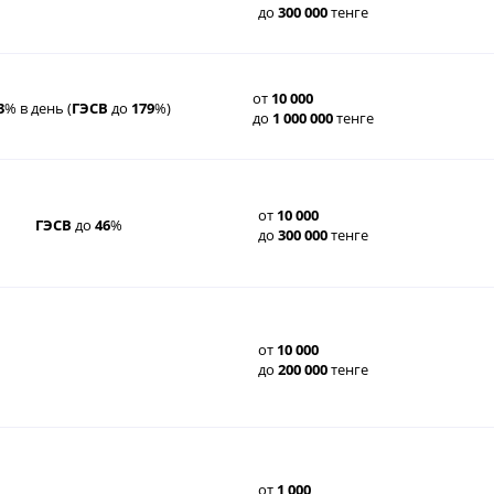
до
300
000
тенге
от
10
000
3
% в день (
ГЭСВ
до
179
%)
до
1
000
000
тенге
от
10
000
ГЭСВ
до
46
%
до
300
000
тенге
от
10
000
до
200
000
тенге
от
1
000