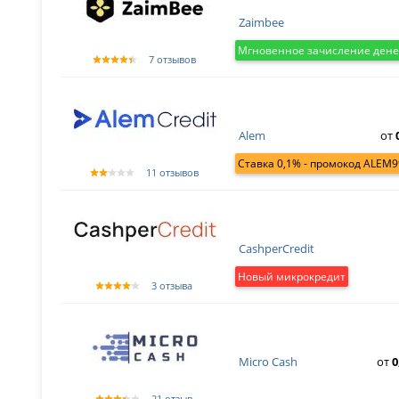
Zaimbee
Мгновенное зачисление дене
7 отзывов
Alem
от
Ставка 0,1% - промокод ALEM9
11 отзывов
CashperCredit
Новый микрокредит
3 отзыва
Micro Cash
от
0
21 отзыв