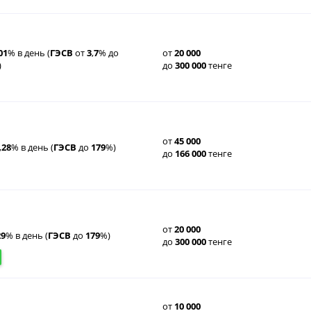
01
% в день (
ГЭСВ
от
3
,
7
% до
от
20
000
)
до
300
000
тенге
от
45
000
,
28
% в день (
ГЭСВ
до
179
%)
до
166
000
тенге
от
20
000
29
% в день (
ГЭСВ
до
179
%)
до
300
000
тенге
от
10
000