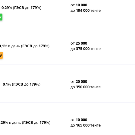
от
10
000
0
,
29
% (
ГЭСВ
до
179
%)
до
194
000
тенге
г
от
25
000
0
,
1
% в день (
ГЭСВ
до
179
%)
до
375
000
тенге
9
от
20
000
0
,
1
% (
ГЭСВ
до
179
%)
до
350
000
тенге
от
10
000
,
29
% в день (
ГЭСВ
до
179
%)
до
165
000
тенге