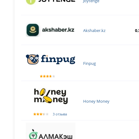
Joytenge
Akshaber.kz
0
,
Finpug
Honey Money
3 отзыва