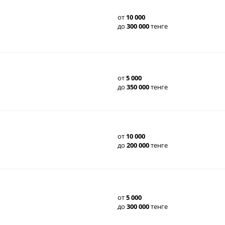
от
10
000
до
300
000
тенге
от
5
000
до
350
000
тенге
от
10
000
до
200
000
тенге
от
5
000
до
300
000
тенге