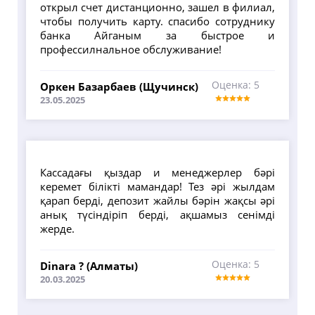
открыл счет дистанционно, зашел в филиал,
чтобы получить карту. спасибо сотруднику
банка Айганым за быстрое и
профессилнальное обслуживание!
Оценка: 5
Оркен Базарбаев (Щучинск)
23.05.2025
Кассадағы қыздар и менеджерлер бәрі
керемет білікті мамандар! Тез әрі жылдам
қарап берді, депозит жайлы бәрін жақсы әрі
анық түсіндіріп берді, ақшамыз сенімді
жерде.
Оценка: 5
Dinara ? (Алматы)
20.03.2025