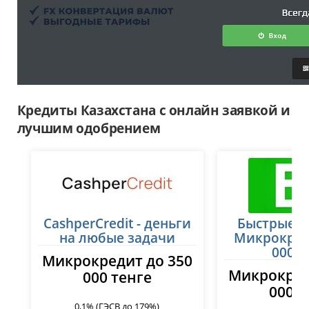
Кредиты Казахстана с онлайн заявкой и
лучшим одобрением
CashperCredit - деньги
Быстрые з
на любые задачи
Микрокред
000 т
Микрокредит до 350
Микрокред
000 тенге
000 т
0,1% (ГЭСВ до 179%)