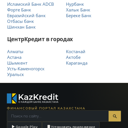
Исламский Банк ADCB
Нурбанк
Форте Банк
Халык Банк
Евразийский банк
Береке Банк
Отбасы банк
Шинхан Банк
ЦентрКредит в городах
Алматы
Костанай
Астана
Актобе
Шымкент
Караганда
Усть-Каменогорск
Уральск
ФИНАНСОВЫЙ ПОРТАЛ КАЗАХСТАНА
Google Play
Установить приложение