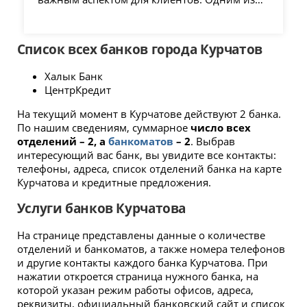
наиболее популярных способов пополнения
текущего счета является использование
приложения Каспи, которое предлагает
Список всех банков города Курчатов
простоту и скорость транзакций.
Халык Банк
ЦентрКредит
На текущий момент в Курчатове действуют 2 банка.
По нашим сведениям, суммарное
число всех
отделений – 2, а
банкоматов
– 2
. Выбрав
интересующий вас банк, вы увидите все контакты:
телефоны, адреса, список отделений банка на карте
Курчатова и кредитные предложения.
Услуги банков Курчатова
На странице представлены данные о количестве
отделений и банкоматов, а также номера телефонов
и другие контакты каждого банка Курчатова. При
нажатии откроется страница нужного банка, на
которой указан режим работы офисов, адреса,
реквизиты, официальный банковский сайт и список