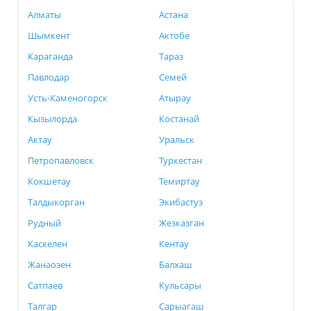
Алматы
Астана
Шымкент
Актобе
Караганда
Тараз
Павлодар
Семей
Усть-Каменогорск
Атырау
Кызылорда
Костанай
Актау
Уральск
Петропавловск
Туркестан
Кокшетау
Темиртау
Талдыкорган
Экибастуз
Рудный
Жезказган
Каскелен
Кентау
Жанаозен
Балхаш
Сатпаев
Кульсары
Талгар
Сарыагаш