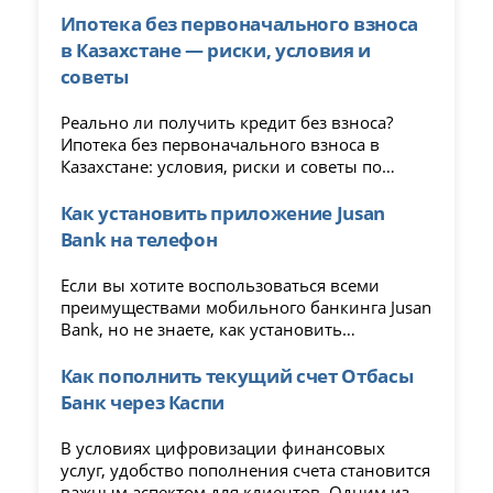
управление счетами онлайн.
Ипотека без первоначального взноса
в Казахстане — риски, условия и
советы
Реально ли получить кредит без взноса?
Ипотека без первоначального взноса в
Казахстане: условия, риски и советы по
оформлению в 2025 году.
Как установить приложение Jusan
Bank на телефон
Если вы хотите воспользоваться всеми
преимуществами мобильного банкинга Jusan
Bank, но не знаете, как установить
приложение на свое устройство, эта статья
для вас. Мы подробно расскажем обо всех
Как пополнить текущий счет Отбасы
этапах установки, чтобы вы смогли начать
Банк через Каспи
пользоваться приложением с
минимальными усилиями.
В условиях цифровизации финансовых
услуг, удобство пополнения счета становится
важным аспектом для клиентов. Одним из