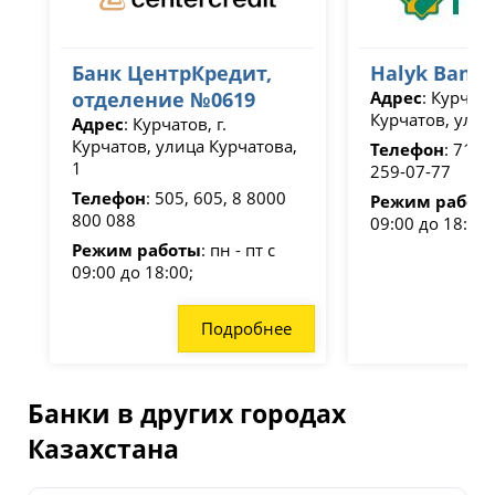
Банк ЦентрКредит,
Halyk Bank
отделение №0619
Адрес
: Курчато
Курчатов, улиц
Адрес
: Курчатов, г.
Курчатов, улица Курчатова,
Телефон
: 7111
1
259-07-77
Телефон
: 505, 605, 8 8000
Режим работ
800 088
09:00 до 18:00;
Режим работы
: пн - пт с
09:00 до 18:00;
Подробнее
Банки в других городах
Казахстана