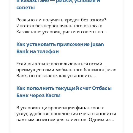
советы
Реально ли получить кредит без взноса?
Ипотека без первоначального взноса в
Казахстане: условия, риски и советы по
оформлению в 2025 году.
Как установить приложение Jusan
Bank на телефон
Если вы хотите воспользоваться всеми
преимуществами мобильного банкинга Jusan
Bank, но не знаете, как установить
приложение на свое устройство, эта статья
для вас. Мы подробно расскажем обо всех
Как пополнить текущий счет Отбасы
этапах установки, чтобы вы смогли начать
Банк через Каспи
пользоваться приложением с
минимальными усилиями.
В условиях цифровизации финансовых
услуг, удобство пополнения счета становится
важным аспектом для клиентов. Одним из
наиболее популярных способов пополнения
текущего счета является использование