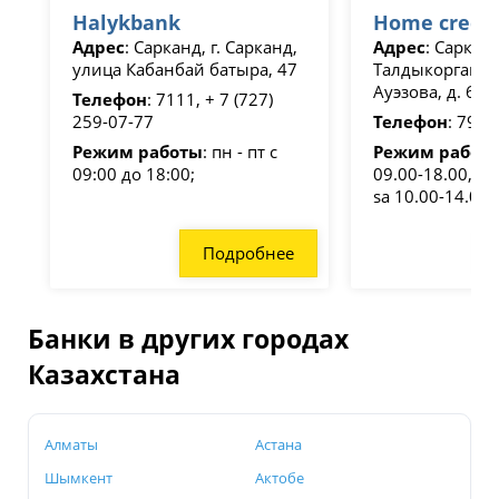
Halykbank
Home credit
Адрес
: Сарканд, г. Сарканд,
Адрес
: Сарканд
улица Кабанбай батыра, 47
Талдыкорган, у
Ауэзова, д. 69
Телефон
: 7111, + 7 (727)
259-07-77
Телефон
: 7979
Режим работы
: пн - пт с
Режим работ
09:00 до 18:00;
09.00-18.00, fr 
sa 10.00-14.00, 
Подробнее
Банки в других городах
Казахстана
Алматы
Астана
Шымкент
Актобе