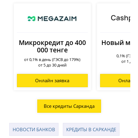
Микрокредит до 400
Новый мик
000 тенге
0,1% (ГЭСВ
от 0,1% в день (ГЭСВ до 179%)
от 1 до 
от 5 до 30 дней
Онлайн заявка
Онлайн 
Все кредиты Сарканда
НОВОСТИ БАНКОВ
КРЕДИТЫ В САРКАНДЕ