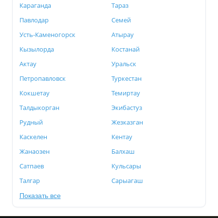
Караганда
Тараз
Павлодар
Семей
Усть-Каменогорск
Атырау
Кызылорда
Костанай
Актау
Уральск
Петропавловск
Туркестан
Кокшетау
Темиртау
Талдыкорган
Экибастуз
Рудный
Жезказган
Каскелен
Кентау
Жанаозен
Балхаш
Сатпаев
Кульсары
Талгар
Сарыагаш
Показать все