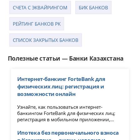
СЧЕТА С ЭКВАЙРИНГОМ
БИК БАНКОВ
РЕЙТИНГ БАНКОВ РК
CПИСОК ЗАКРЫТЫХ БАНКОВ
Полезные статьи — Банки Казахстана
Интернет-банкинг ForteBank для
физических лиц: регистрация и
возможности онлайн
Узнайте, как пользоваться интернет-
банкингом ForteBank для физических лиц:
регистрация в мобильном приложении,
доступные услуги, переводы, кредиты и
управление счетами онлайн.
Ипотека без первоначального взноса
в Казахстане — риски, условия и