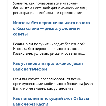
Узнайте, как пользоваться интернет-
банкингом ForteBank для физических лиц:
регистрация в мобильном приложении,
доступные услуги, переводы, кредиты и
управление счетами онлайн.
Ипотека без первоначального взноса
в Казахстане — риски, условия и
советы
Реально ли получить кредит без взноса?
Ипотека без первоначального взноса в
Казахстане: условия, риски и советы по
оформлению в 2025 году.
Как установить приложение Jusan
Bank на телефон
Если вы хотите воспользоваться всеми
преимуществами мобильного банкинга Jusan
Bank, но не знаете, как установить
приложение на свое устройство, эта статья
для вас. Мы подробно расскажем обо всех
Как пополнить текущий счет Отбасы
этапах установки, чтобы вы смогли начать
Банк через Каспи