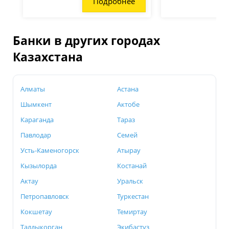
Подробнее
Банки в других городах
Казахстана
Алматы
Астана
Шымкент
Актобе
Караганда
Тараз
Павлодар
Семей
Усть-Каменогорск
Атырау
Кызылорда
Костанай
Актау
Уральск
Петропавловск
Туркестан
Кокшетау
Темиртау
Талдыкорган
Экибастуз