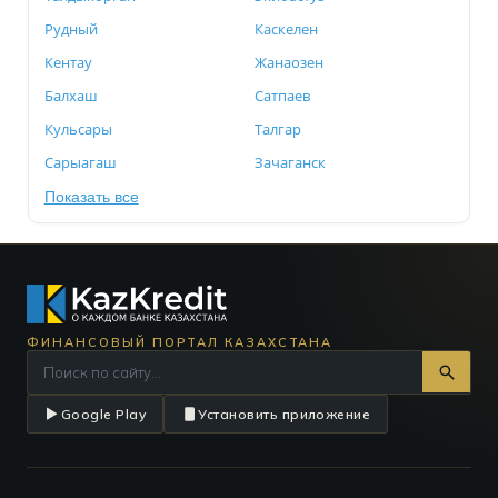
Рудный
Каскелен
Кентау
Жанаозен
Балхаш
Сатпаев
Кульсары
Талгар
Сарыагаш
Зачаганск
Показать все
ФИНАНСОВЫЙ ПОРТАЛ КАЗАХСТАНА
Google Play
Установить приложение