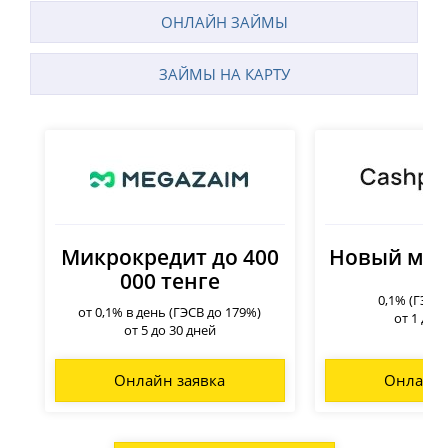
ОНЛАЙН ЗАЙМЫ
ЗАЙМЫ НА КАРТУ
Микрокредит до 400
Новый мик
000 тенге
0,1% (ГЭСВ
от 0,1% в день (ГЭСВ до 179%)
от 1 до 
от 5 до 30 дней
Онлайн заявка
Онлайн 