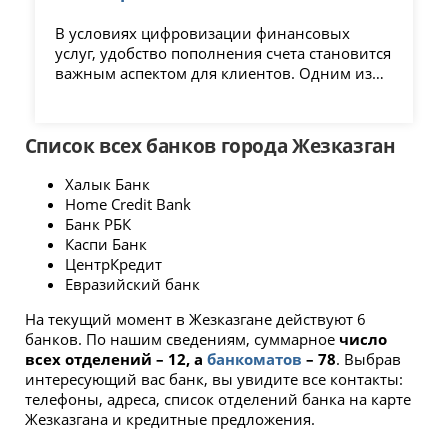
пользоваться приложением с
минимальными усилиями.
В условиях цифровизации финансовых
услуг, удобство пополнения счета становится
важным аспектом для клиентов. Одним из
наиболее популярных способов пополнения
текущего счета является использование
приложения Каспи, которое предлагает
Список всех банков города Жезказган
простоту и скорость транзакций.
Халык Банк
Home Credit Bank
Банк РБК
Каспи Банк
ЦентрКредит
Евразийский банк
На текущий момент в Жезказгане действуют 6
банков. По нашим сведениям, суммарное
число
всех отделений – 12, а
банкоматов
– 78
. Выбрав
интересующий вас банк, вы увидите все контакты:
телефоны, адреса, список отделений банка на карте
Жезказгана и кредитные предложения.