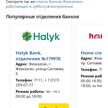
Смотрите так же
список банков Жезказгана
работающих в субботу
и
воскресенье
.
Популярные отделения банков
Halyk Bank,
Home credit
отделение №179978
Адрес
: Жезказг
пр. Сатпаева, д
Адрес
: Жезказган, г.
Жезказган, улица Сатпаева,
Телефон
: 7979
6
Режим работ
Телефон
: 7111, + 7 (727)
09.00-18.00, fr ,
259-07-77
18:00, su holida
Режим работы
: пн - пт с
09:00 до 18:00;