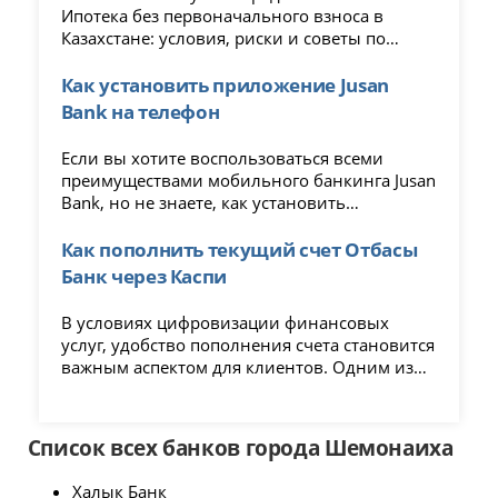
Ипотека без первоначального взноса в
Казахстане: условия, риски и советы по
оформлению в 2025 году.
Как установить приложение Jusan
Bank на телефон
Если вы хотите воспользоваться всеми
преимуществами мобильного банкинга Jusan
Bank, но не знаете, как установить
приложение на свое устройство, эта статья
для вас. Мы подробно расскажем обо всех
Как пополнить текущий счет Отбасы
этапах установки, чтобы вы смогли начать
Банк через Каспи
пользоваться приложением с
минимальными усилиями.
В условиях цифровизации финансовых
услуг, удобство пополнения счета становится
важным аспектом для клиентов. Одним из
наиболее популярных способов пополнения
текущего счета является использование
приложения Каспи, которое предлагает
Список всех банков города Шемонаиха
простоту и скорость транзакций.
Халык Банк