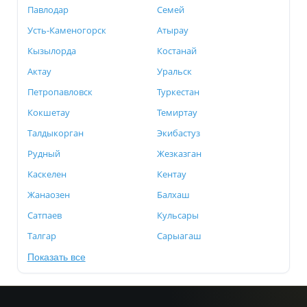
Павлодар
Семей
Усть-Каменогорск
Атырау
Кызылорда
Костанай
Актау
Уральск
Петропавловск
Туркестан
Кокшетау
Темиртау
Талдыкорган
Экибастуз
Рудный
Жезказган
Каскелен
Кентау
Жанаозен
Балхаш
Сатпаев
Кульсары
Талгар
Сарыагаш
Показать все