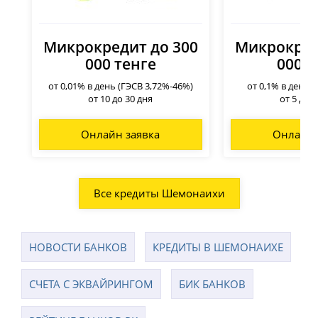
Микрокредит до 300
Микрокред
000 тенге
000 т
от 0,01% в день (ГЭСВ 3,72%-46%)
от 0,1% в день 
от 10 до 30 дня
от 5 до 
Онлайн заявка
Онлайн 
Все кредиты Шемонаихи
НОВОСТИ БАНКОВ
КРЕДИТЫ В ШЕМОНАИХЕ
СЧЕТА С ЭКВАЙРИНГОМ
БИК БАНКОВ