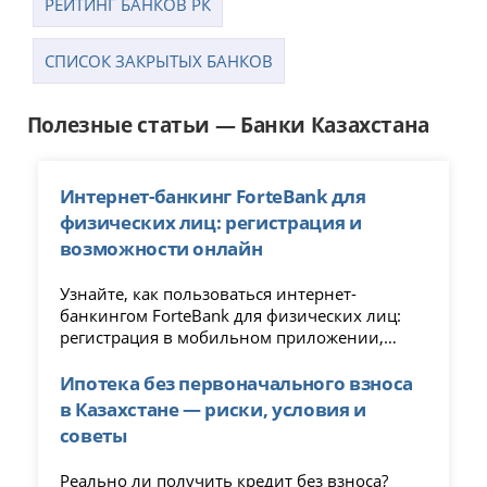
РЕЙТИНГ БАНКОВ РК
CПИСОК ЗАКРЫТЫХ БАНКОВ
Полезные статьи — Банки Казахстана
Интернет-банкинг ForteBank для
физических лиц: регистрация и
возможности онлайн
Узнайте, как пользоваться интернет-
банкингом ForteBank для физических лиц:
регистрация в мобильном приложении,
доступные услуги, переводы, кредиты и
управление счетами онлайн.
Ипотека без первоначального взноса
в Казахстане — риски, условия и
советы
Реально ли получить кредит без взноса?