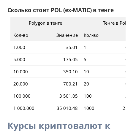
Сколько стоит POL (ex-MATIC) в тенге
Polygon в тенге
Тенге в Polyg
Кол-во
Значение
Кол-во
1.000
35.01
1
0.0
5.000
175.05
5
0.1
10.000
350.10
10
0.2
20.000
700.21
20
0.5
100.000
3 501.05
100
2.8
1 000.000
35 010.48
1000
28.5
Курсы криптовалют к