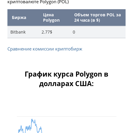
криптовалюте Polygon (POL)
Цена
Объем торгов POL за
Биржа
Polygon
24 часа (в $)
Bitbank
2.77$
0
Сравнение комиссии криптобирж
График курса Polygon в
долларах США:
Месяц
Квартал
Полгода
Го
Июль 3, 2025
Авг 5, 2026