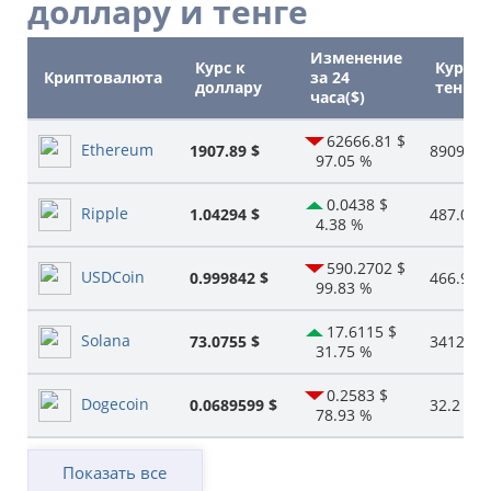
доллару и тенге
Изменение
Курс к
Курс к
Криптовалюта
за 24
доллару
тенге
часа($)
62666.81 $
Ethereum
1907.89 $
890984.
97.05 %
0.0438 $
Ripple
1.04294 $
487.05 ₸
4.38 %
590.2702 $
USDCoin
0.999842 $
466.93 ₸
99.83 %
17.6115 $
Solana
73.0755 $
34126.2
31.75 %
0.2583 $
Dogecoin
0.0689599 $
32.2 ₸
78.93 %
Показать все