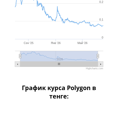
0.2
0.1
0
Сен '25
Янв '26
Май '26
Июль '25
Янв '26
Июль '26
2026
Highcharts.com
График курса Polygon в
тенге:
Месяц
Квартал
Полгода
Го