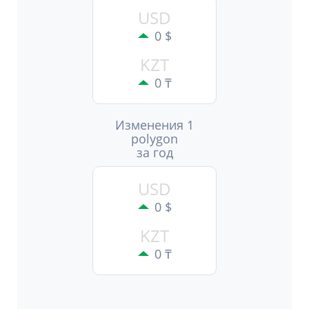
USD
0 $
KZT
0 ₸
Изменения 1
polygon
за год
USD
0 $
KZT
0 ₸