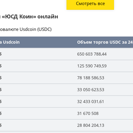
Смотреть все
ы «ЮСД Коин» онлайн
овалюте Usdcoin (USDC)
а Usdcoin
Объем торгов USDC за 24 
$
650 603 788,44
$
125 590 749,59
$
78 188 586,53
$
33 050 623,53
$
32 433 031,61
$
31 670 508
$
28 804 204,13