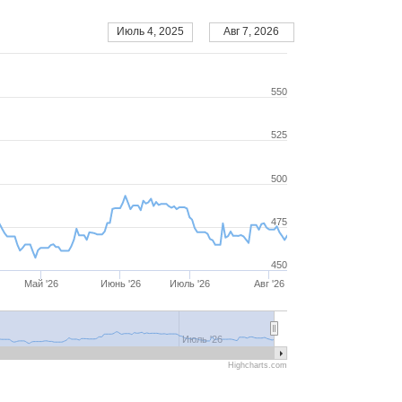
Июль 4, 2025
Авг 7, 2026
550
525
500
475
450
Май '26
Июнь '26
Июль '26
Авг '26
Июль '26
Highcharts.com