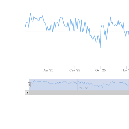
Авг '25
Сен '25
Окт '25
Ноя 
Июль '25
Авг '25
Сен '25
Окт '25
Сен '25