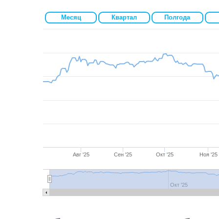
Месяц
Квартал
Полгода
Авг '25
Сен '25
Окт '25
Ноя '25
Окт '25