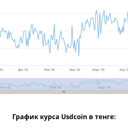
'25
Дек '25
Янв '26
Фев '26
Март '26
Апр '
Ноя '25
Дек '25
Янв '26
Фев '26
Март '26
Апр '2
Ноя '25
Янв '26
Март '26
График курса Usdcoin в тенге: