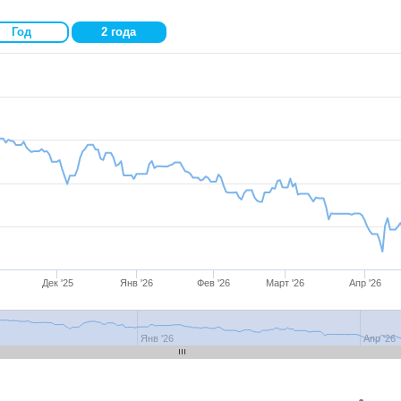
Год
2 года
Дек '25
Янв '26
Фев '26
Март '26
Апр '26
Янв '26
Апр '26