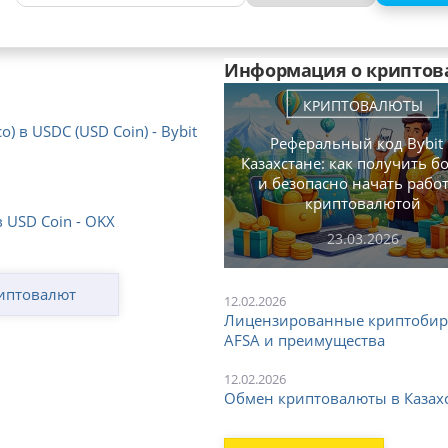
Информация о криптов
КРИПТОВАЛЮТЫ
 в USDC (USD Coin) - Bybit
Реферальный код Bybit
Казахстане: как получить б
и безопасно начать работ
криптовалютой
 USD Coin - OKX
23.03.2026
иптовалют
12.02.2026
Лицензированные криптобиржи
AFSA и преимущества
12.02.2026
Обмен криптовалюты в Казахс