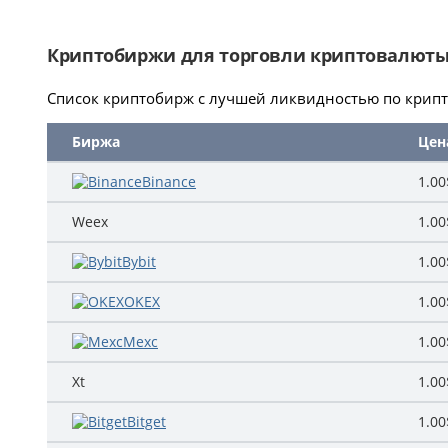
Криптобиржи для торговли криптовалют
Список криптобирж с лучшей ликвидностью по крипт
Биржа
Цен
Binance
1.00
Weex
1.00
Bybit
1.00
OKEX
1.00
Mexc
1.00
Xt
1.00
Bitget
1.00