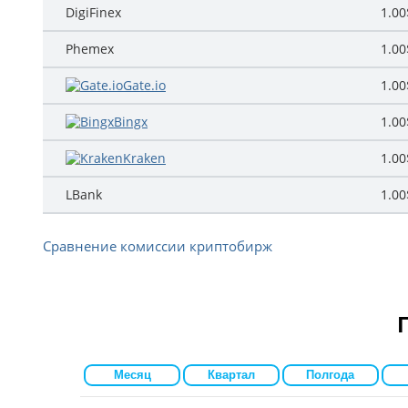
DigiFinex
1.00
Phemex
1.00
Gate.io
1.00
Bingx
1.00
Kraken
1.00
LBank
1.00
Сравнение комиссии криптобирж
Месяц
Квартал
Полгода