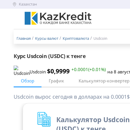
Казахстан
Меню
бургер
Главная
Курсы валют
Криптовалюта
Usdcoin
Курс Usdcoin (USDC) к тенге
+0.0001(+0.01%)
$0,9999
Usdcoin
на 8 авгус
Обзор
График
Калькулятор-конвертер
Usdcoin вырос сегодня в долларах на 0.0001$ (
Калькулятор Usdcoin
(USDC) к тенге